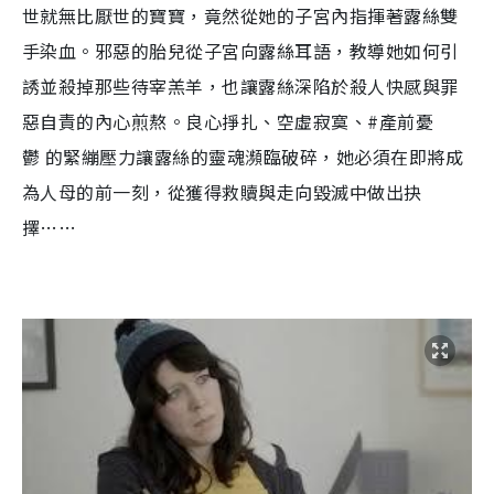
世就無比厭世的寶寶，竟然從她的子宮內指揮著露絲雙
手染血。邪惡的胎兒從子宮向露絲耳語，教導她如何引
誘並殺掉那些待宰羔羊，也讓露絲深陷於殺人快感與罪
惡自責的內心煎熬。良心掙扎、空虛寂寞、
#
產前憂
鬱
的緊繃壓力讓露絲的靈魂瀕臨破碎，她必須在即將成
為人母的前一刻，從獲得救贖與走向毀滅中做出抉
擇
……