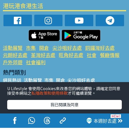
港玩港食港生活
活動展覽
市集
開倉
尖沙咀好去處
銅鑼灣好去處
元朗好去處
荃灣好去處
旺角好去處
社會
餐廳情報
戶外郊遊
社會福利
熱門類別
網民熱話
活動展覽
市集
開倉
尖沙咀好去處
銅鑼灣好去處
元朗好去處
荃灣好去處
旺角好去處
社會
U Lifestyle 會使用Cookies來改善您的網站體驗，請確定您同意
接受本網站之
私隱政策和使用條款
才可繼續瀏覽。
餐廳情報
戶外郊遊
熱門標籤
我已閱讀及同意
#UGO搵好去處
#人氣活動推介
#美食社群熱話
#親子玩樂好去處
#ULifestyle應用程式
#限時搶
本週好去處
#UJetso禮物放送
#ULifestyle商戶中心
#著數
#網絡熱話