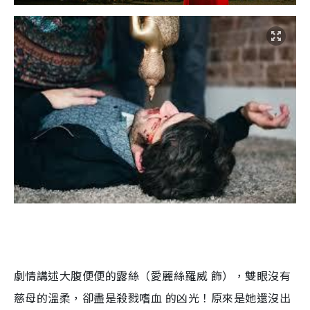
劇情講述大腹便便的露絲（愛麗絲羅威
飾），雙眼沒有
慈母的溫柔，卻盡是殺戮嗜血
的凶光！原來是她還沒出