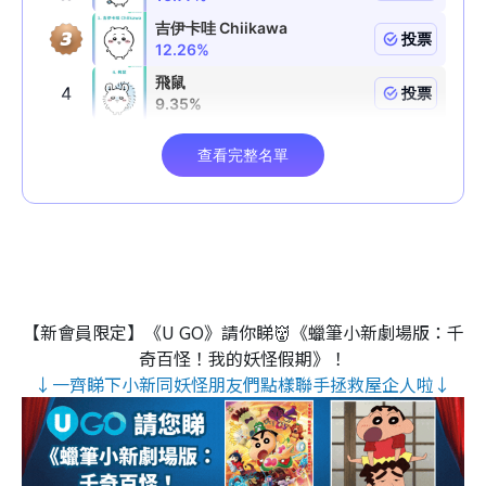
【新會員限定】《U GO》請你睇👹《蠟筆小新劇場版：千
奇百怪！我的妖怪假期》！
↓一齊睇下小新同妖怪朋友們點樣聯手拯救屋企人啦↓