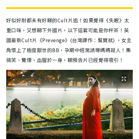
好似好耐都未有好睇的
Cult
片追！如果覺得《失眠》太
重口味，又想睇下外國片，以下這套可能是你杯茶！英
國最新
Cult
片《
Prevenge
》
(
台灣譯作：幫寶弒
)
，女主
角懷上了極度厭世的
BB
，孕期中經常誘導媽媽殺人！集
搞笑、驚慄、血腥於一身，睇預告片已經覺得吸引！