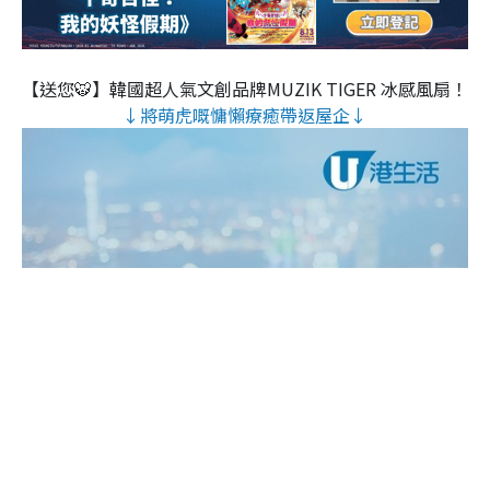
【送您🐯】韓國超人氣文創品牌MUZIK TIGER 冰感風扇！
↓將萌虎嘅慵懶療癒帶返屋企↓