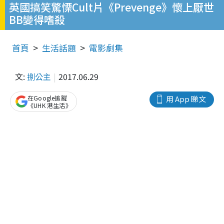
英國搞笑驚慄Cult片《Prevenge》懷上厭世
BB變得嗜殺
首頁
生活話題
電影劇集
文:
捌公主
2017.06.29
在Google追蹤
用 App 睇文
《UHK 港生活》