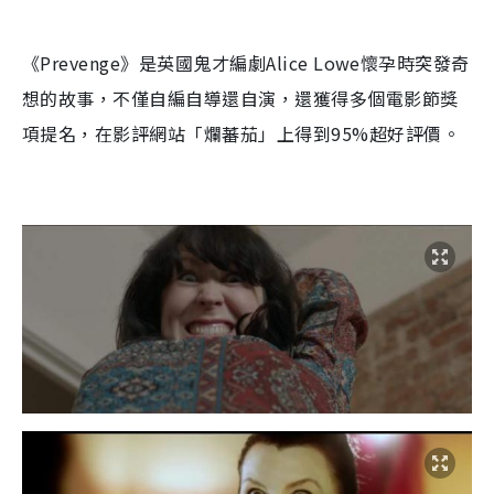
《
Prevenge
》是英國鬼才編劇
Alice Lowe
懷孕時突發奇
想的故事，不僅自編自導還自演，還獲得多個電影節獎
項提名，在影評網站「爛蕃茄」上得到
95%
超好評價。