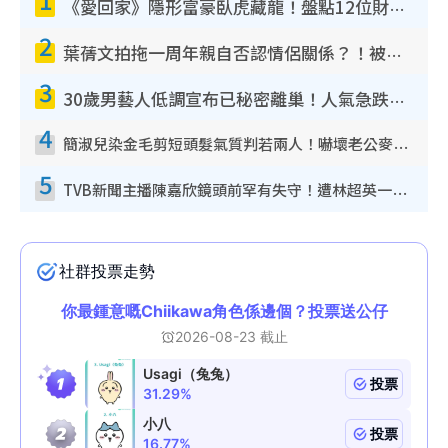
《愛回家》隱形富豪臥虎藏龍！盤點12位財氣逼人的有錢藝人：呢位靚女3億身家唔憂做
2
葉蒨文拍拖一周年親自否認情侶關係？！被質疑感情造假竟稱GM「普通同事」
3
30歲男藝人低調宣布已秘密離巢！人氣急跌變失蹤人口︰「這幾年過得並不容易」
4
簡淑兒染金毛剪短頭髮氣質判若兩人！嚇壞老公麥大力都認唔出：「你做咩事？」
5
TVB新聞主播陳嘉欣鏡頭前罕有失守！遭林超英一句說話突襲嚇親當場大笑