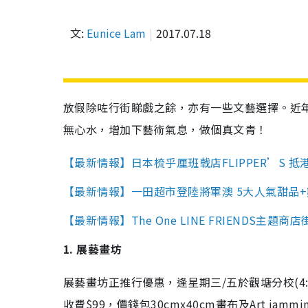
文:
Eunice Lam
2017.07.18
放假除咗行街睇戲之餘，亦有一些文藝選擇。近年興
無心水，增加下藝術氣息，做個真文青！
【最新情報】日本梳乎厘班戟店FLIPPER’S 抵
【最新情報】一田超市登陸將軍澳 5大人氣甜品
【最新情報】The One LINE FRIENDS主題商
1. 展藝畫坊
展藝畫坊正推行優惠，逢星期三/五於觀塘分校(4:00p
收費$99，價錢包30cmx40cm畫布及Art j