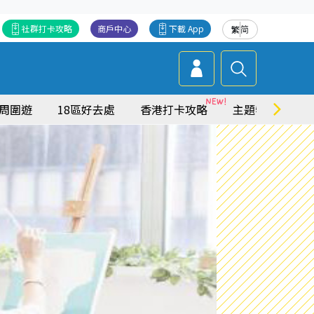
社群打卡攻略
商戶中心
下載 App
繁
简
周圍遊
18區好去處
香港打卡攻略
主題特集