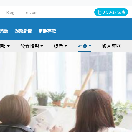
Blog
e-zone
U GO搵好去處
熱話
娛樂新聞
定期存款
情報
飲食情報
娛樂
社會
影片專區