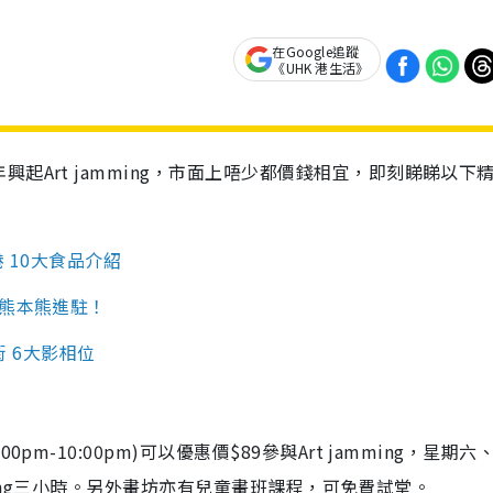
在Google追蹤
《UHK 港生活》
起Art jamming，市面上唔少都價錢相宜，即刻睇睇以下
港 10大食品介紹
+熊本熊進駐！
店街 6大影相位
m-10:00pm)可以優惠價$89參與Art jamming，星期六
amming三小時。另外畫坊亦有兒童畫班課程，可免費試堂。