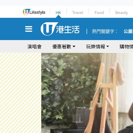
HK
Travel
Food
Beauty
熱門關鍵字：
公屋
演唱會
優惠著數
玩樂情報
購物