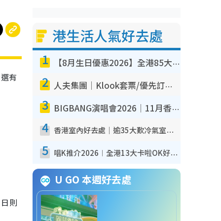
港生活人氣好去處
1
【8月生日優惠2026】全港85大食買玩著數攻略 自助餐/火鍋放題同行免費＋誠品/DONKI送現金券
精選有
2
人夫集團｜Klook套票/優先訂票/公開發售搶飛攻略！附票價.購票連結.場地座位表
3
BIGBANG演唱會2026｜11月香港啟德開3場！實名制VIP申請、優先購票攻略
4
香港室內好去處｜逾35大歎冷氣室內好去處推介 室內活動免費避雨無懼落雨
5
唱K推介2026︱全港13大卡啦OK好去處！最平$36起 日文K都有！(附地址+收費詳情)
U GO 本週好去處
、日則