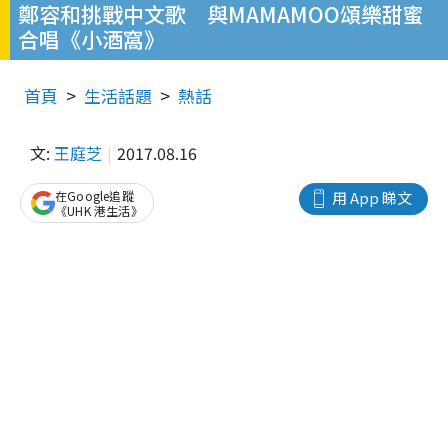
鄭容和挑戰中文歌 與MAMAMOO頌樂甜蜜
合唱《小酒窩》
首頁
生活話題
熱話
文:
王庭芝
2017.08.16
在Google追蹤
用 App 睇文
《UHK 港生活》