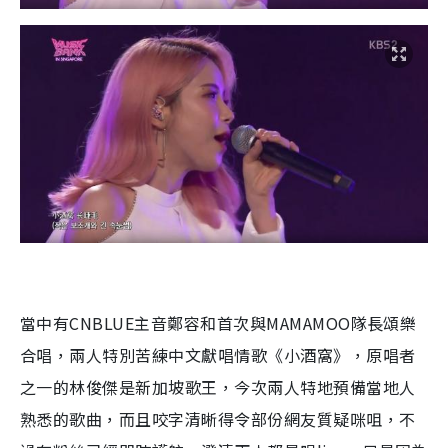
當中有CNBLUE主音鄭容和首次與MAMAMOO隊長頌樂
合唱，兩人特別苦練中文獻唱情歌《小酒窩》，原唱者
之一的林俊傑是新加坡歌王，今次兩人特地預備當地人
熟悉的歌曲，而且咬字清晰得令部份網友質疑咪咀，不