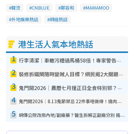
韓流
CNBLUE
鄭容和
MAMAMOO
外地娛樂熱話
網絡熱話
港生活人氣本地熱話
1
行李清潔｜車轆污糟過馬桶58倍！專家警告忌用酒精抹 教1招免污手除菌
2
裝修拆鐵閘隨時變賊人目標？網民揭2大關鍵用途：裝新式等於白裝？附新舊鐵閘分別
3
鬼門開2026｜農曆七月撞正日全食特別邪？專家警告切忌做一事！揭4大禁忌+2招保平安
4
鬼門開2026｜8.13鬼節禁忌 22件事唔做得！燒肉、刺身要少食？半夜勿吹口哨/打呢個電話
5
網傳公院改用內地/副廠藥？醫生拆解正副廠分別 揭4類人換藥隨時出事