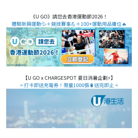
《U GO》請您去香港運動節2026！
體驗新興運動💦＋競技賽事💪＋100+運動用品攤位🔥
【U GO x CHARGESPOT 夏日消暑企劃⚡】
> 打卡即送充電券！限量1000張🔋送完即止 <