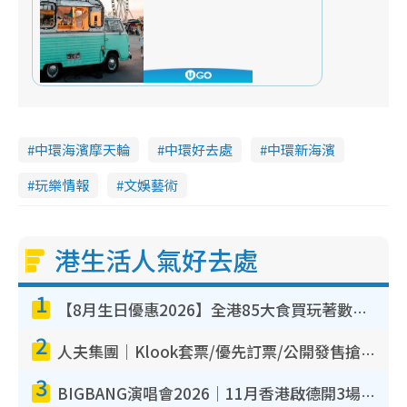
中環海濱摩天輪
中環好去處
中環新海濱
玩樂情報
文娛藝術
港生活人氣好去處
1
【8月生日優惠2026】全港85大食買玩著數攻略 自助餐/火鍋放題同行免費＋誠品/DONKI送現金券
2
人夫集團｜Klook套票/優先訂票/公開發售搶飛攻略！附票價.購票連結.場地座位表
3
BIGBANG演唱會2026｜11月香港啟德開3場！實名制VIP申請、優先購票攻略