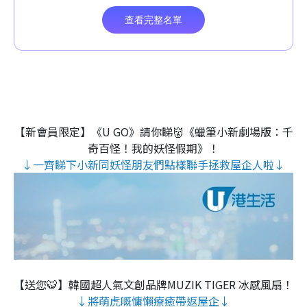
【新會員限定】《U GO》請你睇👹《蠟筆小新劇場版：千
奇百怪！我的妖怪假期》！
↓一齊睇下小新同妖怪朋友們點樣聯手拯救屋企人啦↓
【送您🐯】韓國超人氣文創品牌MUZIK TIGER 冰感風扇！
↓將萌虎嘅慵懶療癒帶返屋企↓