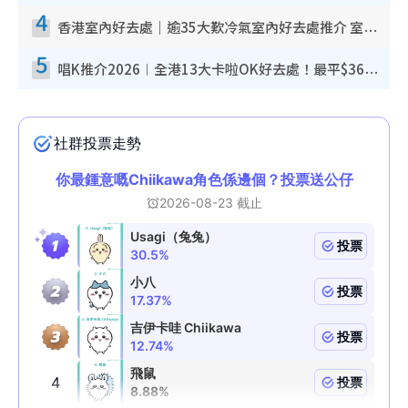
4
香港室內好去處｜逾35大歎冷氣室內好去處推介 室內活動免費避雨無懼落雨
5
唱K推介2026︱全港13大卡啦OK好去處！最平$36起 日文K都有！(附地址+收費詳情)