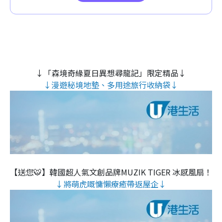
↓「森境奇緣夏日異想尋龍記」限定精品↓
↓漫遊秘境地墊、多用途旅行收納袋↓
【送您🐯】韓國超人氣文創品牌MUZIK TIGER 冰感風扇！
↓將萌虎嘅慵懶療癒帶返屋企↓