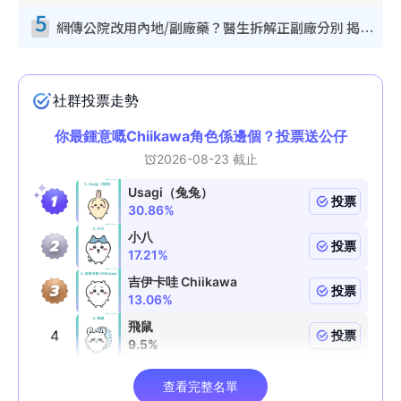
5
網傳公院改用內地/副廠藥？醫生拆解正副廠分別 揭4類人換藥隨時出事