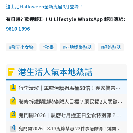
迪士尼Halloween
全新鬼屋
9月登場！
有料爆? 歡迎報料！U Lifestyle WhatsApp 報料專線:
9610 1996
飛天小女警
動畫
外地娛樂熱話
網絡熱話
港生活人氣本地熱話
1
行李清潔｜車轆污糟過馬桶58倍！專家警告忌用酒精抹 教1招免污手除菌
2
裝修拆鐵閘隨時變賊人目標？網民揭2大關鍵用途：裝新式等於白裝？附新舊鐵閘分別
3
鬼門開2026｜農曆七月撞正日全食特別邪？專家警告切忌做一事！揭4大禁忌+2招保平安
4
鬼門開2026｜8.13鬼節禁忌 22件事唔做得！燒肉、刺身要少食？半夜勿吹口哨/打呢個電話