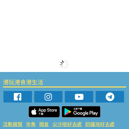
港玩港食港生活
活動展覽
市集
開倉
尖沙咀好去處
銅鑼灣好去處