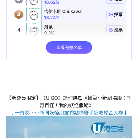
【新會員限定】《U GO》請你睇👹《蠟筆小新劇場版：千
奇百怪！我的妖怪假期》！
↓一齊睇下小新同妖怪朋友們點樣聯手拯救屋企人啦↓