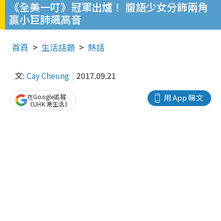
《全美一叮》冠軍出爐！ 腹語少女分飾兩角
贏小巨肺飆高音
首頁
生活話題
熱話
文:
Cay Cheung
2017.09.21
在Google追蹤
用 App 睇文
《UHK 港生活》