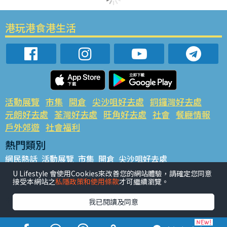
港玩港食港生活
活動展覽
市集
開倉
尖沙咀好去處
銅鑼灣好去處
元朗好去處
荃灣好去處
旺角好去處
社會
餐廳情報
戶外郊遊
社會福利
熱門類別
網民熱話
活動展覽
市集
開倉
尖沙咀好去處
銅鑼灣好去處
元朗好去處
荃灣好去處
旺角好去處
社會
U Lifestyle 會使用Cookies來改善您的網站體驗，請確定您同意
接受本網站之
私隱政策和使用條款
才可繼續瀏覽。
餐廳情報
戶外郊遊
熱門標籤
我已閱讀及同意
#UGO搵好去處
#人氣活動推介
#美食社群熱話
#親子玩樂好去處
#ULifestyle應用程式
#限時搶