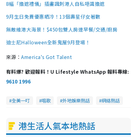
8幅「擔遮禮儀」插畫諷刺港人自私唔識擔遮
9月生日免費優惠晒冷！13個壽星仔女著數
無敵維港大海景！$450包雙人房連早餐/交通/廚房
迪士尼Halloween
全新鬼屋
9月登場！
來源：
America's Got Talent
有料爆? 歡迎報料！U Lifestyle WhatsApp 報料專線:
9610 1996
全美一叮
唱歌
外地娛樂熱話
網絡熱話
港生活人氣本地熱話