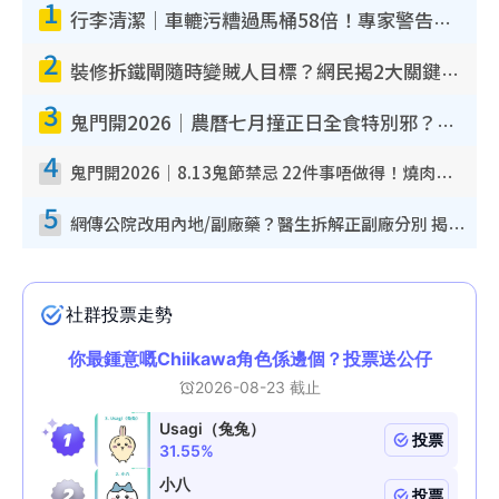
1
行李清潔｜車轆污糟過馬桶58倍！專家警告忌用酒精抹 教1招免污手除菌
2
裝修拆鐵閘隨時變賊人目標？網民揭2大關鍵用途：裝新式等於白裝？附新舊鐵閘分別
3
鬼門開2026｜農曆七月撞正日全食特別邪？專家警告切忌做一事！揭4大禁忌+2招保平安
4
鬼門開2026｜8.13鬼節禁忌 22件事唔做得！燒肉、刺身要少食？半夜勿吹口哨/打呢個電話
5
網傳公院改用內地/副廠藥？醫生拆解正副廠分別 揭4類人換藥隨時出事