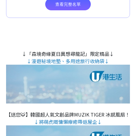
↓「森境奇緣夏日異想尋龍記」限定精品↓
↓漫遊秘境地墊、多用途旅行收納袋↓
【送您🐯】韓國超人氣文創品牌MUZIK TIGER 冰感風扇！
↓將萌虎嘅慵懶療癒帶返屋企↓