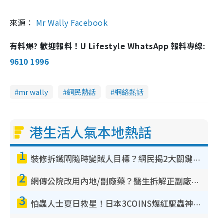
來源：
Mr Wally Facebook
有料爆? 歡迎報料！U Lifestyle WhatsApp 報料專線:
9610 1996
mr wally
網民熱話
網絡熱話
港生活人氣本地熱話
1
裝修拆鐵閘隨時變賊人目標？網民揭2大關鍵用途：裝新式等於白裝？附新舊鐵閘分別
2
網傳公院改用內地/副廠藥？醫生拆解正副廠分別 揭4類人換藥隨時出事
3
怕蟲人士夏日救星！日本3COINS爆紅驅蟲神器$45起 1招「全程免觸碰」輕鬆搞定小強