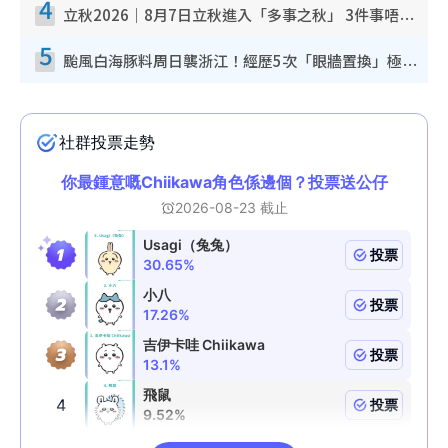
4
立秋2026｜8月7日立秋進入「多事之秋」 3件事唔做得！專家教6招開運 清枱頭／銀包納氣接好運
5
颱風白海豚料周日襲浙江！經歷5次「眼牆置換」極罕見 成登陸內地最長途颱風