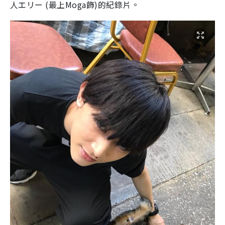
人エリー (最上Moga飾)的紀錄片。