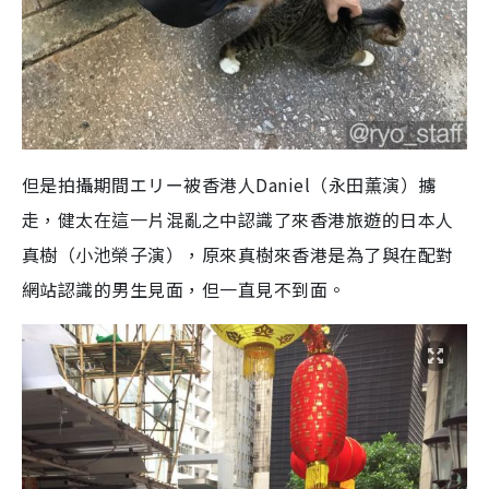
但是拍攝期間エリー被香港人Daniel（永田薫演）擄
走，健太在這一片混亂之中認識了來香港旅遊的日本人
真樹（小池榮子演），原來真樹來香港是為了與在配對
網站認識的男生見面，但一直見不到面。