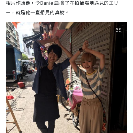
相片作頭像，令Daniel誤會了在拍攝場地遇見的エリ
ー，就是他一直想見的真樹。