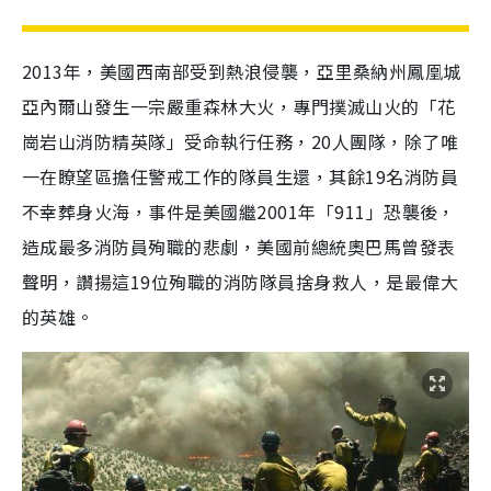
2013年，美國西南部受到熱浪侵襲，亞里桑納州鳳凰城
亞內爾山發生一宗嚴重森林大火，專門撲滅山火的「花
崗岩山消防精英隊」受命執行任務，20人團隊，除了唯
一在瞭望區擔任警戒工作的隊員生還，其餘19名消防員
不幸葬身火海，事件是美國繼2001年「911」恐襲後，
造成最多消防員殉職的悲劇，美國前總統奧巴馬曾發表
聲明，讚揚這19位殉職的消防隊員捨身救人，是最偉大
的英雄。