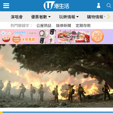
演唱會
優惠著數
玩樂情報
購物情報
熱門關鍵字：
公屋熱話
娛樂新聞
定期存款