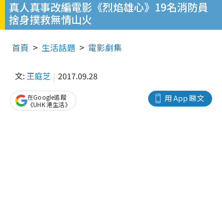
真人真事改編電影《烈焰雄心》19名消防員
捨身撲救無情山火
首頁
生活話題
電影劇集
文:
王庭芝
2017.09.28
在Google追蹤
用 App 睇文
《UHK 港生活》