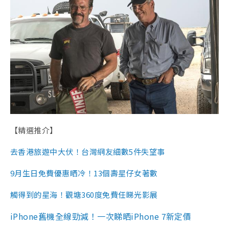
【精選推介】
去香港旅遊中大伏！台灣網友細數5件失望事
9月生日免費優惠晒冷！13個壽星仔女著數
觸得到的星海！觀塘360度免費任睇光影展
iPhone舊機全線勁減！一次睇晒iPhone 7新定價