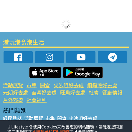
港玩港食港生活
活動展覽
市集
開倉
尖沙咀好去處
銅鑼灣好去處
元朗好去處
荃灣好去處
旺角好去處
社會
餐廳情報
戶外郊遊
社會福利
熱門類別
網民熱話
活動展覽
市集
開倉
尖沙咀好去處
銅鑼灣好去處
元朗好去處
荃灣好去處
旺角好去處
社會
U Lifestyle 會使用Cookies來改善您的網站體驗，請確定您同意
接受本網站之
私隱政策和使用條款
才可繼續瀏覽。