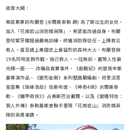
故意大綱：
案底累累的布蘭登 (米爾斯泰勒 飾) 為了剛出生的女兒，
加入「花崗岩山消防精英隊」，希望能改過自身。布蘭
登咬緊牙關捱過嚴格訓練，終獲消防隊信任，上陣救災
救人。直至遇上美國史上最猛烈的森林大火，布蘭登與
19名同袍並肩作戰，捨己救人，一往無前，盡現人性最
光輝一面…… 改編自真實事件，《創戰紀》約瑟高辛斯
基導演作品、《變形金剛》系列堅路蘭編劇，荷里活眾
星雲集《珠峰浩劫》佐斯布連、《神奇4俠》米爾斯泰
勒、《鐵甲奇俠3》占美斯巴治戴爾，以及《變種特攻：
狼人外傳》泰勒基斯查聯手重現「花崗岩山」消防精英
隊的英勇事蹟。