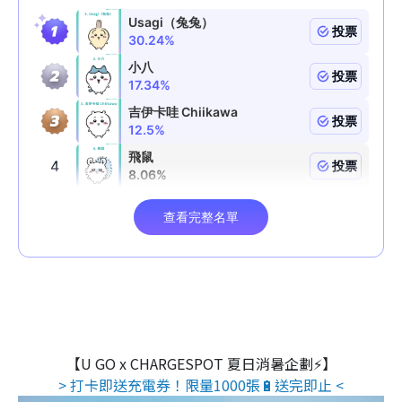
【U GO x CHARGESPOT 夏日消暑企劃⚡】
> 打卡即送充電券！限量1000張🔋送完即止 <