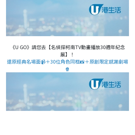
《U GO》請您去【名偵探柯南TV動畫播放30週年紀念
展】！
還原經典名場面📹＋30位角色同框📸＋原創限定感謝劇場
🍿