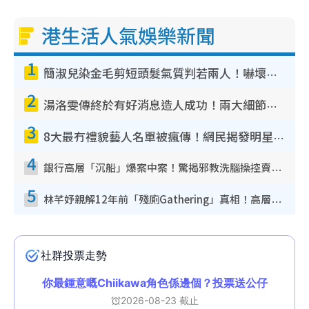
港生活人氣娛樂新聞
1
簡淑兒染金毛剪短頭髮氣質判若兩人！嚇壞老公麥大力都認唔出：「你做咩事？」
2
湯洛雯傳終於有好消息造人成功！兩大細節曝孕味極濃惹猜測：大肚婆先會咁！
3
8大最冇禮貌藝人名單被瘋傳！網民揭發明星真面目 一致數臭呢位係無品天花板？
4
銀行高層「沉船」爆案中案！驚揭邪教洗腦操控賣淫被吞600萬 幕後黑手講多錯多
5
林芊妤親解12年前「殘廁Gathering」真相！高層解約一句話重創尊嚴至今拒返TVB