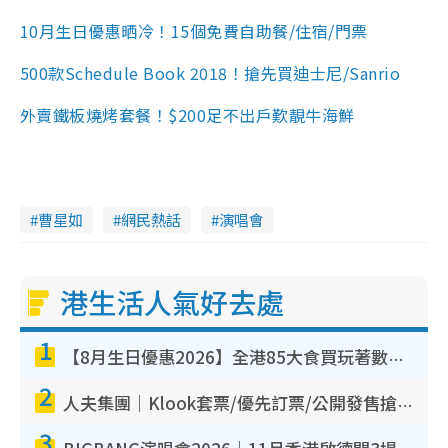
10月生日優惠晒冷！15個免費自助餐/住宿/門票
500款Schedule Book 2018！搶先買迪士尼/Sanrio
外賣鐵板燒烤套餐！$200足不出戶歎靚牛海鮮
曹星如
網民熱話
演唱會
港生活人氣好去處
1
【8月生日優惠2026】全港85大食買玩著數攻略 自助餐/火鍋放題同行免費＋誠品/DONKI送現金券
2
人夫集團｜Klook套票/優先訂票/公開發售搶飛攻略！附票價.購票連結.場地座位表
3