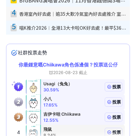
BIGBANG演唱會2026｜11月香港啟德開3場！實名制VIP申請、優先購票攻略
4
香港室內好去處｜逾35大歎冷氣室內好去處推介 室內活動免費避雨無懼落雨
5
唱K推介2026︱全港13大卡啦OK好去處！最平$36起 日文K都有！(附地址+收費詳情)