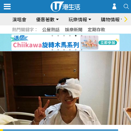
演唱會
優惠著數
玩樂情報
購物情報
熱門關鍵字：
公屋熱話
娛樂新聞
定期存款