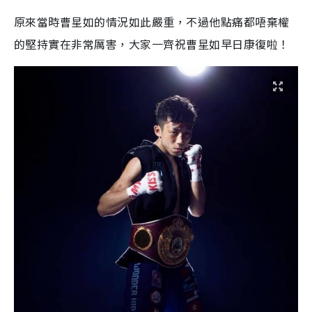
原來當時曹星如的情況如此嚴重，不過他點痛都唔棄權
的堅持實在非常厲害，大家一齊祝曹星如早日康復啦！