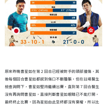
原來昨晚曹星如在第２回合已經被對手的頭部撞傷，其
後每個回合曹星如都感到傷口不斷腫脹，但在註場醫生
檢查詢問下，曹星如堅持繼續出賽，直到第７回合醫生
沒有再詢問曹星如，直接判斷曹星如眼睛已不能打開，
最終終止比賽。因為星如由此至終都沒有棄權，所以比