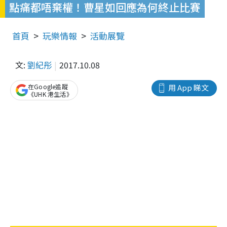
點痛都唔棄權！曹星如回應為何終止比賽
首頁
玩樂情報
活動展覽
文:
劉紀彤
2017.10.08
在Google追蹤
用 App 睇文
《UHK 港生活》