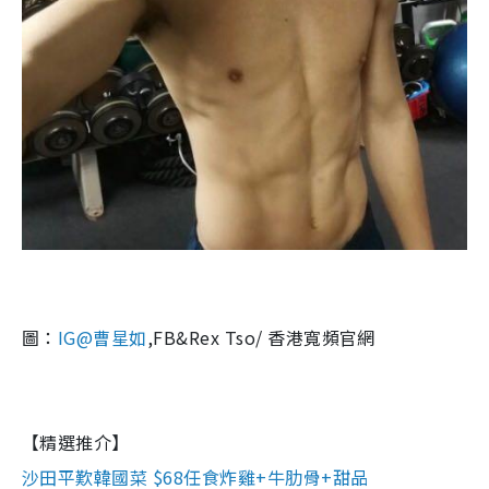
圖：
IG@曹星如
,FB&Rex Tso/ 香港寬頻官網
【精選推介】
沙田平歎韓國菜 $68任食炸雞+牛肋骨+甜品