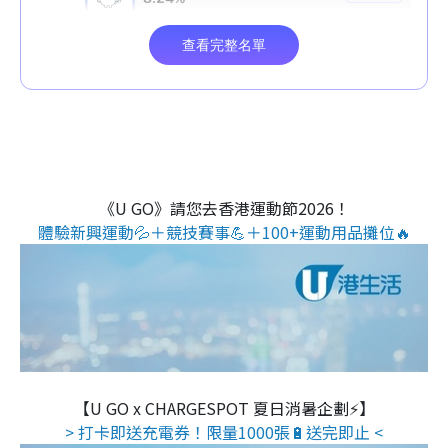
《U GO》請您去香港運動節2026！
體驗新興運動💦＋競技賽事💪＋100+運動用品攤位🔥
【U GO x CHARGESPOT 夏日消暑企劃⚡】
> 打卡即送充電券！限量1000張🔋送完即止 <