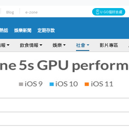
Blog
e-zone
U GO搵好去處
熱話
娛樂新聞
定期存款
情報
飲食情報
娛樂
社會
影片專區