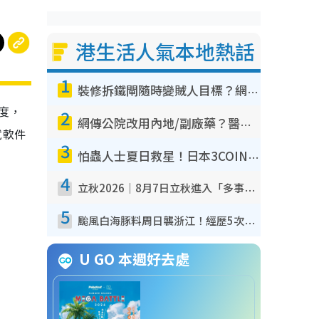
港生活人氣本地熱話
1
裝修拆鐵閘隨時變賊人目標？網民揭2大關鍵用途：裝新式等於白裝？附新舊鐵閘分別
速度，
2
網傳公院改用內地/副廠藥？醫生拆解正副廠分別 揭4類人換藥隨時出事
試軟件
3
怕蟲人士夏日救星！日本3COINS爆紅驅蟲神器$45起 1招「全程免觸碰」輕鬆搞定小強
4
立秋2026｜8月7日立秋進入「多事之秋」 3件事唔做得！專家教6招開運 清枱頭／銀包納氣接好運
5
颱風白海豚料周日襲浙江！經歷5次「眼牆置換」極罕見 成登陸內地最長途颱風
U GO 本週好去處