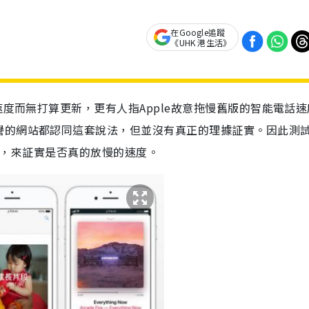
在Google追蹤
《UHK 港生活》
速度而無打算更新，更有人指Apple故意拖慢舊版的智能電話
譽的網站都認同這套說法，但並沒有真正的理據証實。因此測
PU性能，來証實是否真的放慢的速度。