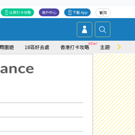
社群打卡攻略
商戶中心
下載 App
繁
简
周圍遊
18區好去處
香港打卡攻略
主題特集