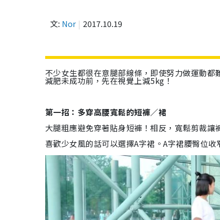
文:
Nor
2017.10.19
不少女生都很在意腿部線條，即使努力做運動都
減肥未成功前，先在視覺上減5kg！
第一招：多穿高腰寬鬆的短褲／裙
大腿粗應避免穿著貼身短褲！相反，寬鬆剪裁讓
喜歡少女風的話可以選擇A字裙。A字裙腰臀位