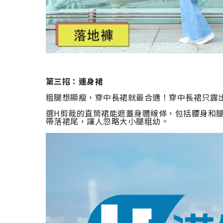
第三招：連身裙
粗腿想顯瘦，穿中長裙就最合適！穿中長裙只露
選H剪裁的直筒裙能遮蓋身體線條，包括腰身和
帶落裙尾，讓人忽略大小腿粗幼。