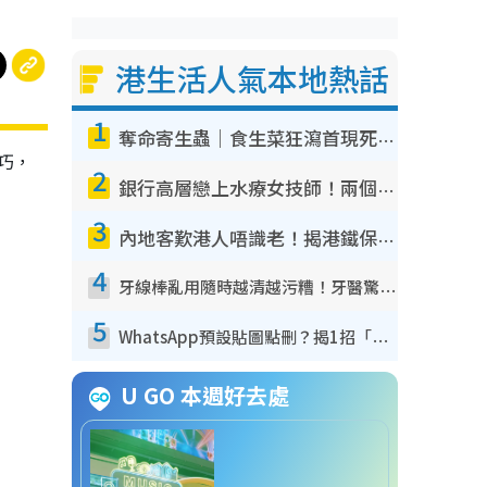
港生活人氣本地熱話
1
奪命寄生蟲｜食生菜狂瀉首現死者！疫潮惡化錄1.8萬宗病例 揭洗菜3大謬誤
巧，
2
銀行高層戀上水療女技師！兩個月借128萬驚覺「沉船」沉落火海 揭背後疑似邪教操控賣淫
3
內地客歎港人唔識老！揭港鐵保鮮級冷氣 港人求放過：咪投訴
4
牙線棒亂用隨時越清越污糟！牙醫驚揭盲目過戶細菌恐致蛀牙：呢種先係日常真保養
5
WhatsApp預設貼圖點刪？揭1招「反向操作」還原簡潔介面 附3步實測教學
U GO 本週好去處