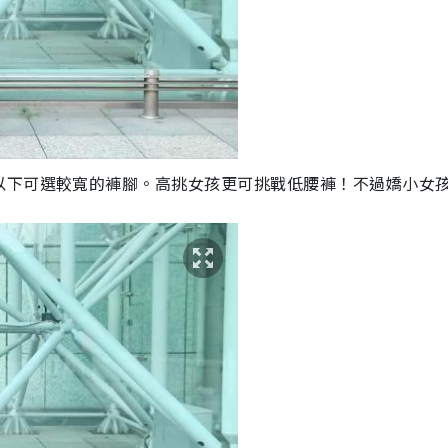
以下可選較寬的褲腳。高挑女孩更可挑戰低腰褲！不過嬌小女