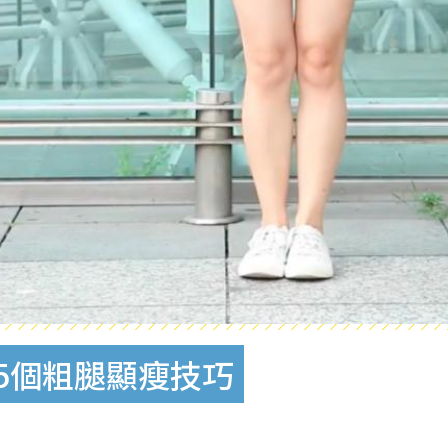
5個粗腿顯瘦技巧