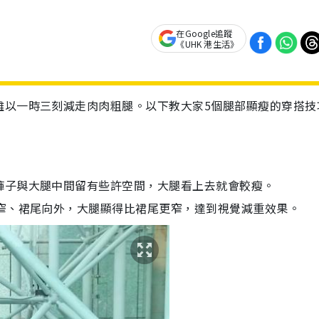
在Google追蹤
《UHK 港生活》
難以一時三刻減走肉肉粗腿。以下教大家5個腿部顯瘦的穿搭技
褲子與大腿中間留有些許空間，大腿看上去就會較瘦。
收窄、裙尾向外，大腿顯得比裙尾更窄，達到視覺減重效果。