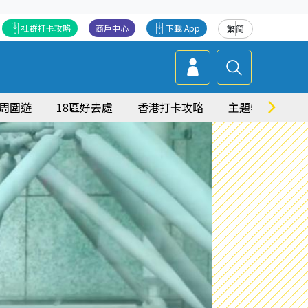
社群打卡攻略
商戶中心
下載 App
繁
简
周圍遊
18區好去處
香港打卡攻略
主題特集