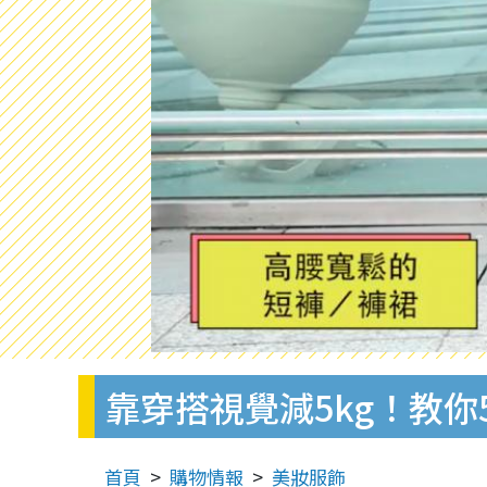
靠穿搭視覺減5kg！教你
首頁
購物情報
美妝服飾