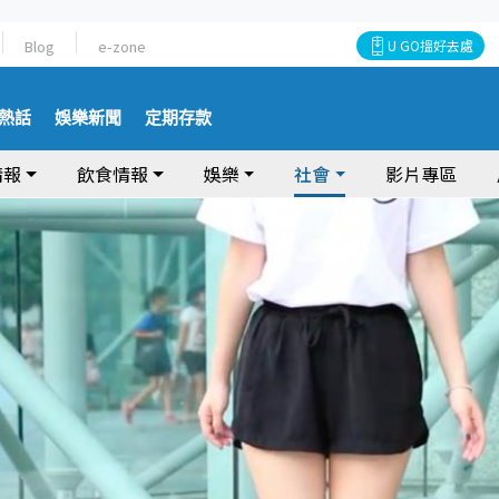
Blog
e-zone
U GO搵好去處
熱話
娛樂新聞
定期存款
情報
飲食情報
娛樂
社會
影片專區