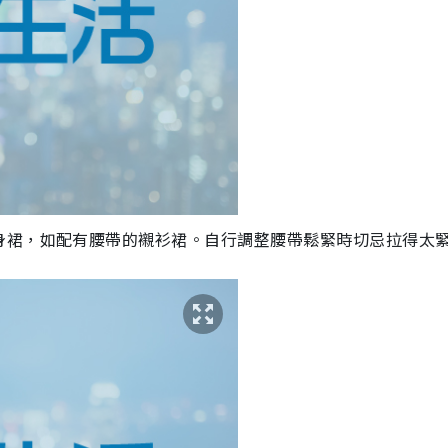
身裙，如配有腰帶的襯衫裙。自行調整腰帶鬆緊時切忌拉得太