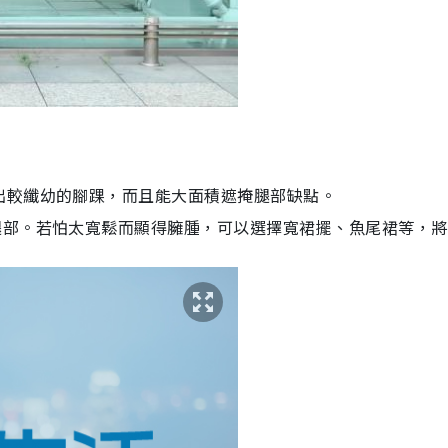
出較纖幼的腳踝，而且能大面積遮掩腿部缺點。
腿部。若怕太寬鬆而顯得臃腫，可以選擇寬裙擺、魚尾裙等，將