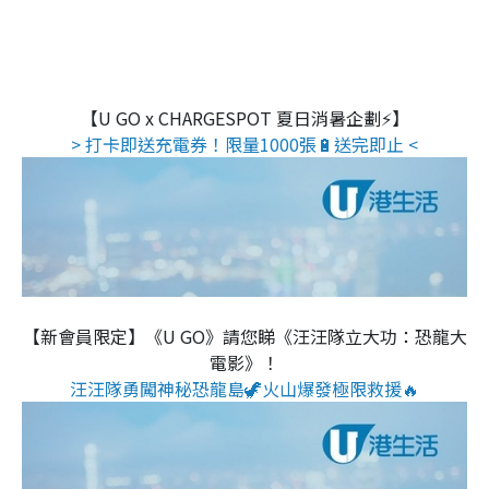
【U GO x CHARGESPOT 夏日消暑企劃⚡】
> 打卡即送充電券！限量1000張🔋送完即止 <
【新會員限定】《U GO》請您睇《汪汪隊立大功：恐龍大
電影》！
汪汪隊勇闖神秘恐龍島🦖火山爆發極限救援🔥