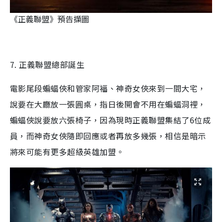
《正義聯盟》預告擷圖
7. 正義聯盟總部誕生
電影尾段蝙蝠俠和管家阿福、神奇女俠來到一間大宅，
說要在大廳放一張圓桌，指日後開會不用在蝙蝠洞裡，
蝙蝠俠說要放六張椅子，因為現時正義聯盟集結了6位成
員，而神奇女俠隨即回應或者再放多幾張，相信是暗示
將來可能有更多超級英雄加盟。