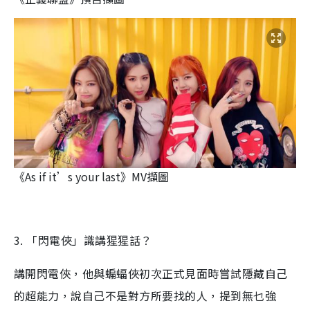
《As if it’s your last》MV擷圖
3. 「閃電俠」識講猩猩話？
講開閃電俠，他與蝙蝠俠初次正式見面時嘗試隱藏自己
的超能力，說自己不是對方所要找的人，提到無乜強