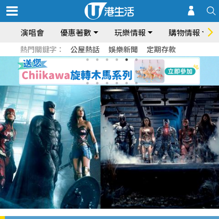
演唱會
優惠著數
玩樂情報
購物情報
熱門關鍵字：
公屋熱話
娛樂新聞
定期存款