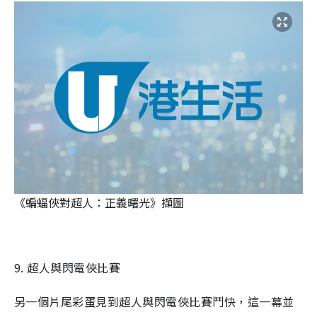
《蝙蝠俠對超人：正義曙光》擷圖
9. 超人與閃電俠比賽
另一個片尾彩蛋見到超人與閃電俠比賽鬥快，這一幕並