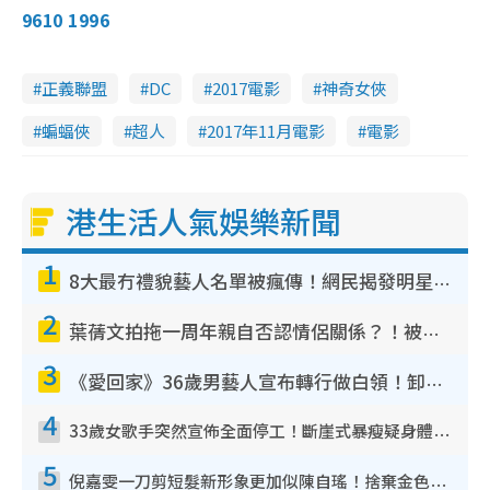
9610 1996
正義聯盟
DC
2017電影
神奇女俠
蝙蝠俠
超人
2017年11月電影
電影
港生活人氣娛樂新聞
1
8大最冇禮貌藝人名單被瘋傳！網民揭發明星真面目 一致數臭呢位係無品天花板？
2
葉蒨文拍拖一周年親自否認情侶關係？！被質疑感情造假竟稱GM「普通同事」
3
《愛回家》36歲男藝人宣布轉行做白領！卸下藝人身份回歸素人平淡生活
4
33歲女歌手突然宣佈全面停工！斷崖式暴瘦疑身體亮紅燈！聲明曝︰將暫時淡出
5
倪嘉雯一刀剪短髮新形象更加似陳自瑤！捨棄金色長髮造型氣質大變超驚喜