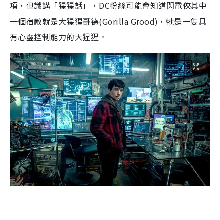
項，但識講「猩猩話」，DC粉絲可能會知道閃電俠其中
一個宿敵就是大猩猩哥德(Gorilla Grood)，牠是一隻具
有心靈控制能力的大猩猩。