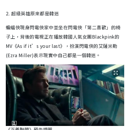
2. 超級英雄原來都是韓迷
蝙蝠俠現身閃電俠家中並坐在閃電俠「第二喜歡」的椅
子上，背後的電視正在播放韓國人氣女團Blackpink的
MV《As if it’s your last》，扮演閃電俠的艾薩米勒
(Ezra Miller)表示現實中自己都是一個韓迷。
《正義聯盟》預告擷圖