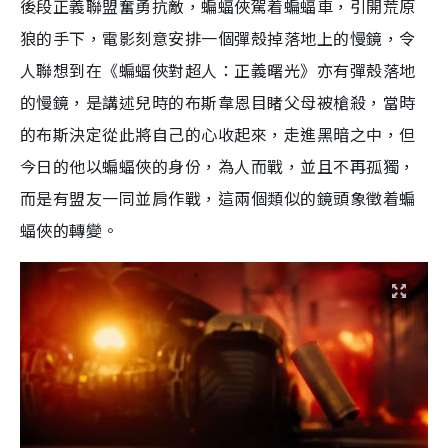
後段正義聯盟奮勇抗敵，蝙蝠俠駕着蝙蝠車，引開荒原
狼的手下，電影刻意安排一個彈殼掉落地上的慢鏡，令
人聯想到在《蝙蝠俠對超人：正義曙光》亦有彈殼落地
的慢鏡，是講述兒時的布斯韋恩目睹父母被槍殺，當時
的布斯決定從此將自己的心收起來，走進黑暗之中，但
今日的他以蝙蝠俠的身份，為人而戰，並且不再孤獨，
而是有盟友一同並肩作戰，這兩個類似的鏡頭象徵着蝙
蝠俠的轉變。