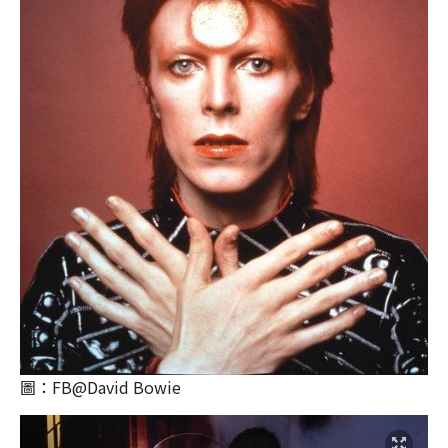
圖：FB@David Bowie