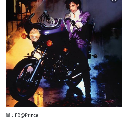
圖：FB@Prince