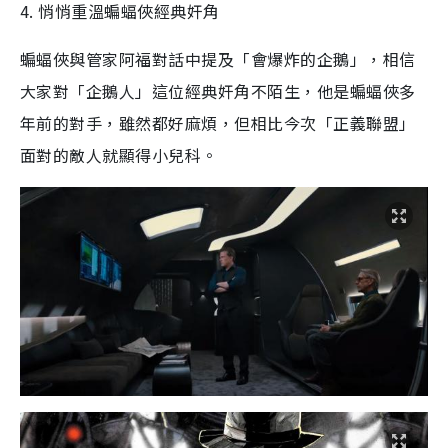
4. 悄悄重溫蝙蝠俠經典奸角
蝙蝠俠與管家阿福對話中提及「會爆炸的企鵝」，相信
大家對「企鵝人」這位經典奸角不陌生，他是蝙蝠俠多
年前的對手，雖然都好麻煩，但相比今次「正義聯盟」
面對的敵人就顯得小兒科。