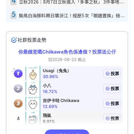
立秋2026｜8月7日立秋進入「多事之秋」 3件事唔做得！專家教6招開運 清枱頭／銀包納氣接好運
5
颱風白海豚料周日襲浙江！經歷5次「眼牆置換」極罕見 成登陸內地最長途颱風