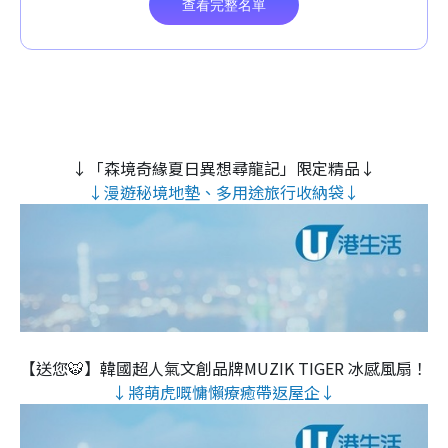
↓「森境奇緣夏日異想尋龍記」限定精品↓
↓漫遊秘境地墊、多用途旅行收納袋↓
【送您🐯】韓國超人氣文創品牌MUZIK TIGER 冰感風扇！
↓將萌虎嘅慵懶療癒帶返屋企↓