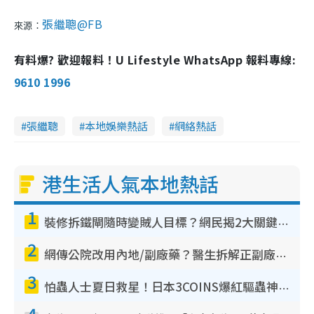
張繼聰@FB
來源：
有料爆? 歡迎報料！U Lifestyle WhatsApp 報料專線:
9610 1996
張繼聰
本地娛樂熱話
網絡熱話
港生活人氣本地熱話
1
裝修拆鐵閘隨時變賊人目標？網民揭2大關鍵用途：裝新式等於白裝？附新舊鐵閘分別
2
網傳公院改用內地/副廠藥？醫生拆解正副廠分別 揭4類人換藥隨時出事
3
怕蟲人士夏日救星！日本3COINS爆紅驅蟲神器$45起 1招「全程免觸碰」輕鬆搞定小強
4