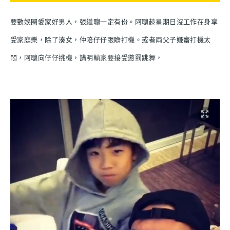
要數娛圈愛家好男人，張繼聰一定有份。阿聰趁星期日沒工作在身享
受家庭樂，除了湊女，仲陪仔仔張瞻打機。或者兩父子嫌齋打機太
悶，阿聰向仔仔挑機，講明輸家要接受懲罰跳舞，