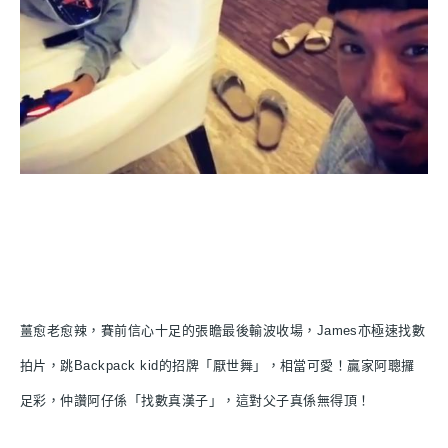
薑愈老愈辣，賽前信心十足的張瞻最後輸波收場，James亦極速找數
拍片，跳Backpack kid的招牌「厭世舞」，相當可愛！贏家阿聰攞
足彩，仲讚阿仔係「找數真漢子」，這對父子真係無得頂！