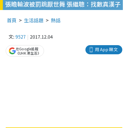
張瞻輸波被罰跳厭世舞 張繼聰：找數真漢子
首頁
生活話題
熱話
文:
9527
2017.12.04
在Google追蹤
用 App 睇文
《UHK 港生活》