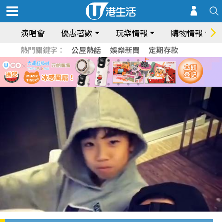
演唱會
優惠著數
玩樂情報
購物情報
熱門關鍵字：
公屋熱話
娛樂新聞
定期存款