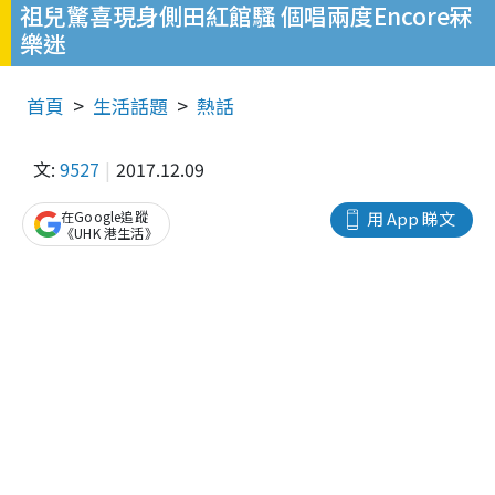
祖兒驚喜現身側田紅館騷 個唱兩度Encore冧
樂迷
首頁
生活話題
熱話
文:
9527
2017.12.09
在Google追蹤
用 App 睇文
《UHK 港生活》