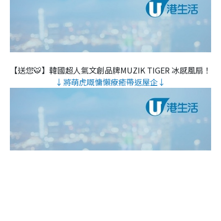
【送您🐯】韓國超人氣文創品牌MUZIK TIGER 冰感風扇！
↓將萌虎嘅慵懶療癒帶返屋企↓