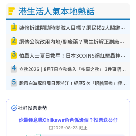
港生活人氣本地熱話
1
裝修拆鐵閘隨時變賊人目標？網民揭2大關鍵用途：裝新式等於白裝？附新舊鐵閘分別
2
網傳公院改用內地/副廠藥？醫生拆解正副廠分別 揭4類人換藥隨時出事
3
怕蟲人士夏日救星！日本3COINS爆紅驅蟲神器$45起 1招「全程免觸碰」輕鬆搞定小強
4
立秋2026｜8月7日立秋進入「多事之秋」 3件事唔做得！專家教6招開運 清枱頭／銀包納氣接好運
5
颱風白海豚料周日襲浙江！經歷5次「眼牆置換」極罕見 成登陸內地最長途颱風