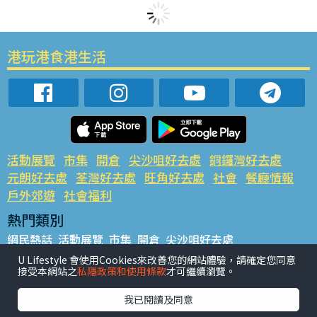
港玩港食港生活
活動展覽
市集
開倉
尖沙咀好去處
銅鑼灣好去處
元朗好去處
荃灣好去處
旺角好去處
社會
餐廳情報
戶外郊遊
社會福利
熱門類別
網民熱話
活動展覽
市集
開倉
尖沙咀好去處
銅鑼灣好去處
元朗好去處
荃灣好去處
旺角好去處
社會
U Lifestyle 會使用Cookies來改善您的網站體驗，請確定您同意
接受本網站之
私隱政策和使用條款
才可繼續瀏覽。
餐廳情報
戶外郊遊
熱門標籤
我已閱讀及同意