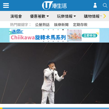
演唱會
優惠著數
玩樂情報
購物情報
熱門關鍵字：
公屋熱話
娛樂新聞
定期存款