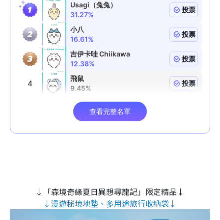
↓「森境奇緣夏日異想尋龍記」限定精品↓
↓漫遊秘境地墊、多用途旅行收納袋↓