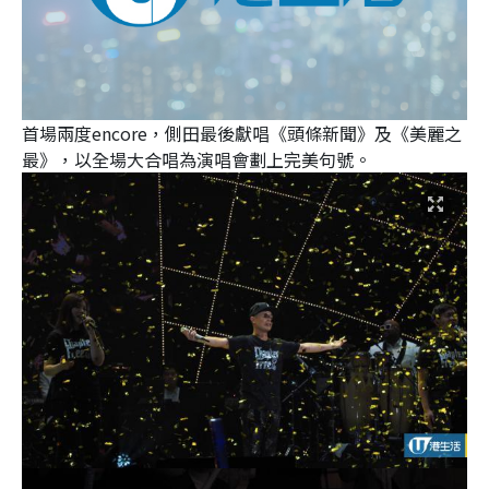
首場兩度encore，側田最後獻唱《頭條新聞》及《美麗之
最》，以全場大合唱為演唱會劃上完美句號。