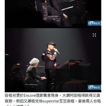
容祖兒更於Encore環節驚喜現身，大讚阿田唱得跳得又識
寫歌，側田又讚祖兒係superstar互笠高帽，最後兩人合唱