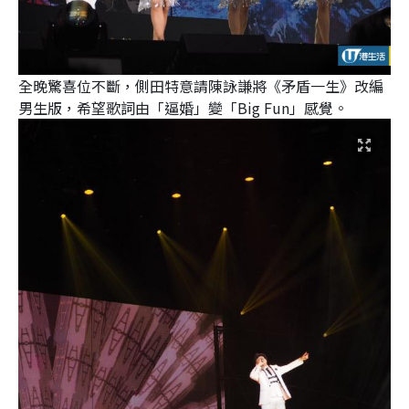
全晚驚喜位不斷，側田特意請陳詠謙將《矛盾一生》改編
男生版，希望歌詞由「逼婚」變「Big Fun」感覺。