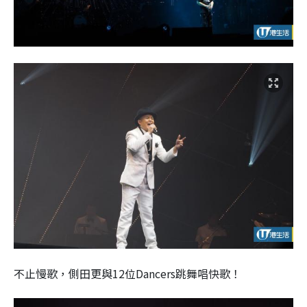
不止慢歌，側田更與12位Dancers跳舞唱快歌！