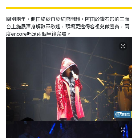
闊別兩年，側田終於再於紅館開騷，阿田於鑽石形的三面
台上施展渾身解數冧歌迷，頭場更邀得容祖兒做嘉賓，兩
度encore唱足兩個半鐘完場。