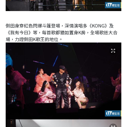
側田身穿紅色閃爆斗篷登場，深情演唱多《KONG》及
《我有今日》等，每首歌都猶如置身K房，全場歌迷大合
場，力證側田K歌王的地位。