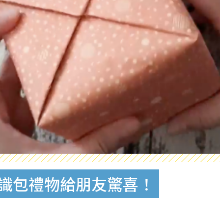
學識包禮物給朋友驚喜！