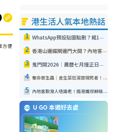
港生活人氣本地熱話
1
WhatsApp預設貼圖點刪？揭1招「反向操作」還原簡潔介面 附3步實測教學
單方便
2
香港山邊鐵閘邊門大開？內地客困惑意義何在！網民神回覆：呢種叫法理性防禦
3
鬼門開2026｜農曆七月撞正日全食特別邪？專家警告切忌做一事！揭4大禁忌+2招保平安
4
奪命寄生蟲｜食生菜狂瀉首現死者！疫潮惡化錄1.8萬宗病例 揭洗菜3大謬誤
5
內地客歎港人唔識老！揭港鐵保鮮級冷氣 港人求放過：咪投訴
U GO 本週好去處