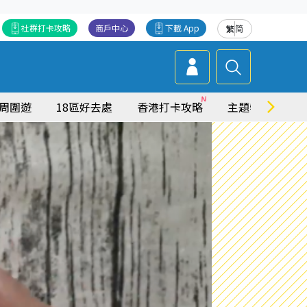
社群打卡攻略
商戶中心
下載 App
繁
简
周圍遊
18區好去處
香港打卡攻略
主題特集