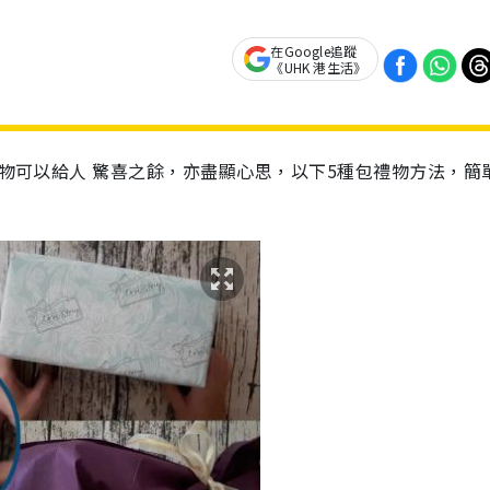
在Google追蹤
《UHK 港生活》
物可以給人
驚喜之餘，亦盡顯心思，以下
5
種包禮物方法，簡