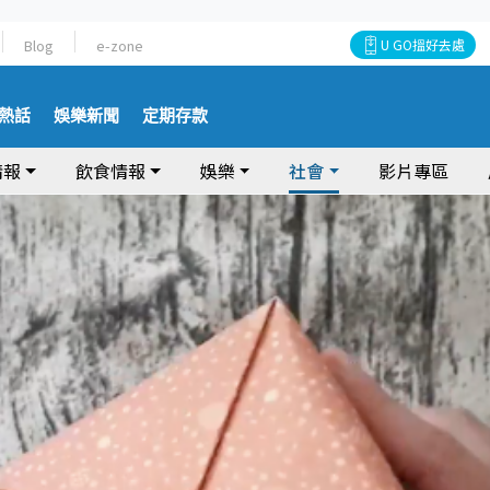
Blog
e-zone
U GO搵好去處
熱話
娛樂新聞
定期存款
情報
飲食情報
娛樂
社會
影片專區