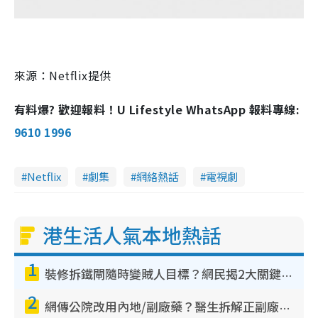
來源：Netflix提供
有料爆? 歡迎報料！U Lifestyle WhatsApp 報料專線:
9610 1996
Netflix
劇集
網絡熱話
電視劇
港生活人氣本地熱話
1
裝修拆鐵閘隨時變賊人目標？網民揭2大關鍵用途：裝新式等於白裝？附新舊鐵閘分別
2
網傳公院改用內地/副廠藥？醫生拆解正副廠分別 揭4類人換藥隨時出事