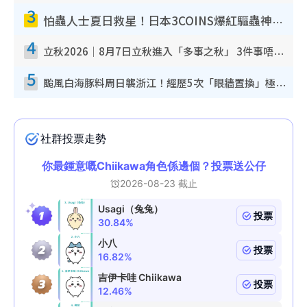
3
怕蟲人士夏日救星！日本3COINS爆紅驅蟲神器$45起 1招「全程免觸碰」輕鬆搞定小強
4
立秋2026｜8月7日立秋進入「多事之秋」 3件事唔做得！專家教6招開運 清枱頭／銀包納氣接好運
5
颱風白海豚料周日襲浙江！經歷5次「眼牆置換」極罕見 成登陸內地最長途颱風