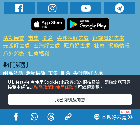
活動展覽
市集
開倉
尖沙咀好去處
銅鑼灣好去處
元朗好去處
荃灣好去處
旺角好去處
社會
餐廳情報
戶外郊遊
社會福利
熱門類別
網民熱話
活動展覽
市集
開倉
尖沙咀好去處
銅鑼灣好去處
元朗好去處
荃灣好去處
旺角好去處
社會
U Lifestyle 會使用Cookies來改善您的網站體驗，請確定您同意
接受本網站之
私隱政策和使用條款
才可繼續瀏覽。
餐廳情報
戶外郊遊
熱門標籤
我已閱讀及同意
#UGO搵好去處
#人氣活動推介
#美食社群熱話
#親子玩樂好去處
#ULifestyle應用程式
#限時搶
本週好去處
#UJetso禮物放送
#ULifestyle商戶中心
#著數
#網絡熱話
香港經濟日報版權所有©2026