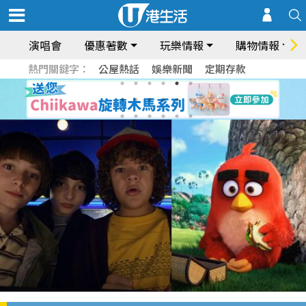
演唱會
優惠著數
玩樂情報
購物情報
熱門關鍵字：
公屋熱話
娛樂新聞
定期存款