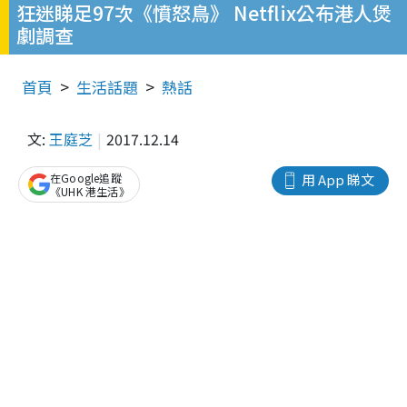
狂迷睇足97次《憤怒鳥》 Netflix公布港人煲
劇調查
首頁
生活話題
熱話
文:
王庭芝
2017.12.14
在Google追蹤
用 App 睇文
《UHK 港生活》