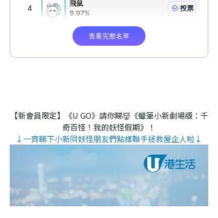
【新會員限定】《U GO》請你睇👹《蠟筆小新劇場版：千
奇百怪！我的妖怪假期》！
↓一齊睇下小新同妖怪朋友們點樣聯手拯救屋企人啦↓