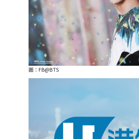
圖：FB@BTS