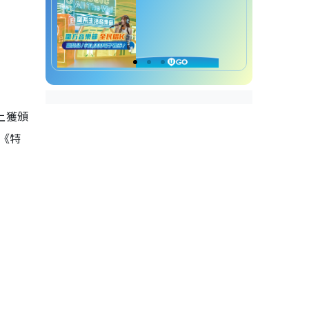
獎上獲頒
及《特