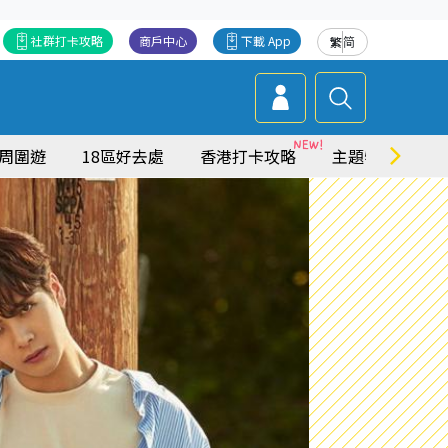
社群打卡攻略
商戶中心
下載 App
繁
简
周圍遊
18區好去處
香港打卡攻略
主題特集