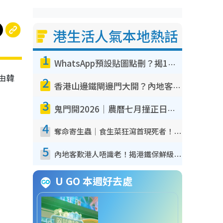
港生活人氣本地熱話
1
WhatsApp預設貼圖點刪？揭1招「反向操作」還原簡潔介面 附3步實測教學
名由韓
2
香港山邊鐵閘邊門大開？內地客困惑意義何在！網民神回覆：呢種叫法理性防禦
3
鬼門開2026｜農曆七月撞正日全食特別邪？專家警告切忌做一事！揭4大禁忌+2招保平安
4
奪命寄生蟲｜食生菜狂瀉首現死者！疫潮惡化錄1.8萬宗病例 揭洗菜3大謬誤
5
內地客歎港人唔識老！揭港鐵保鮮級冷氣 港人求放過：咪投訴
U GO 本週好去處