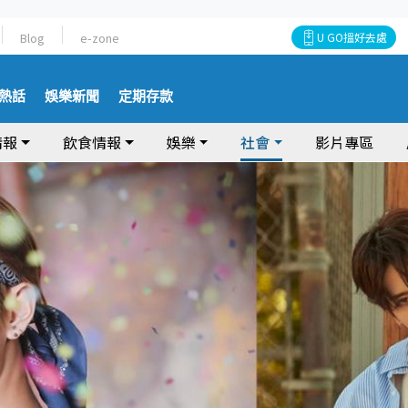
Blog
e-zone
U GO搵好去處
熱話
娛樂新聞
定期存款
情報
飲食情報
娛樂
社會
影片專區