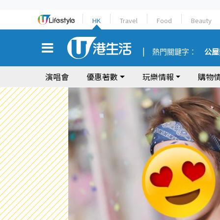
HK
Travel
Food
Beauty
熱門關鍵字：
公屋
演唱會
優惠著數
玩樂情報
購物