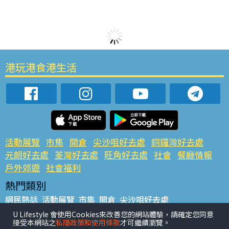
港玩港食港生活
活動展覽
市集
開倉
尖沙咀好去處
銅鑼灣好去處
元朗好去處
荃灣好去處
旺角好去處
社會
餐廳情報
戶外郊遊
社會福利
熱門類別
網民熱話
活動展覽
市集
開倉
尖沙咀好去處
銅鑼灣好去處
元朗好去處
荃灣好去處
旺角好去處
社會
U Lifestyle 會使用Cookies來改善您的網站體驗，請確定您同意
接受本網站之
私隱政策和使用條款
才可繼續瀏覽。
餐廳情報
戶外郊遊