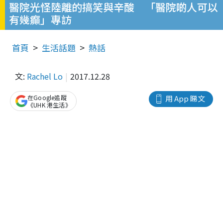
醫院光怪陸離的搞笑與辛酸 「醫院啲人可以
有幾癲」專訪
首頁
生活話題
熱話
文:
Rachel Lo
2017.12.28
在Google追蹤
用 App 睇文
《UHK 港生活》