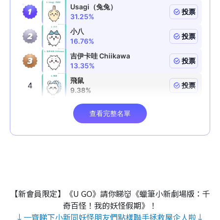
【新會員限定】《U GO》請你睇👹《蠟筆小新劇場版：千
奇百怪！我的妖怪假期》！
↓一齊睇下小新同妖怪朋友們點樣聯手拯救屋企人啦↓