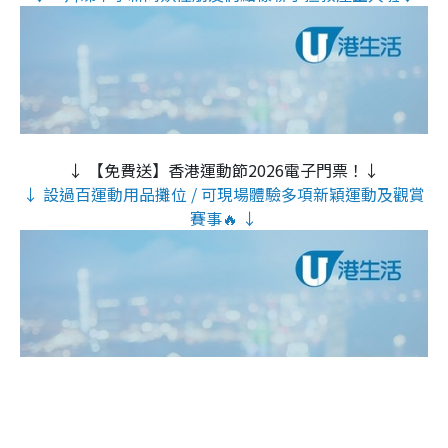
↓ 【免費送】香港運動節2026電子門票！↓
↓ 設過百運動用品攤位 / 可現場體驗多項新穎運動及觀賞
賽事🔥 ↓