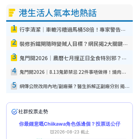
港生活人氣本地熱話
1
行李清潔｜車轆污糟過馬桶58倍！專家警告忌用酒精抹 教1招免污手除菌
2
裝修拆鐵閘隨時變賊人目標？網民揭2大關鍵用途：裝新式等於白裝？附新舊鐵閘分別
3
鬼門開2026｜農曆七月撞正日全食特別邪？專家警告切忌做一事！揭4大禁忌+2招保平安
4
鬼門開2026｜8.13鬼節禁忌 22件事唔做得！燒肉、刺身要少食？半夜勿吹口哨/打呢個電話
5
網傳公院改用內地/副廠藥？醫生拆解正副廠分別 揭4類人換藥隨時出事