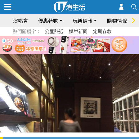
演唱會
優惠著數
玩樂情報
購物情報
熱門關鍵字：
公屋熱話
娛樂新聞
定期存款