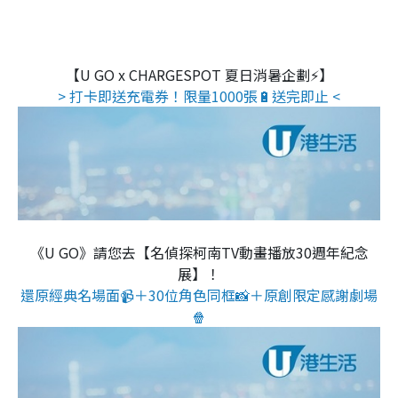
【U GO x CHARGESPOT 夏日消暑企劃⚡】
> 打卡即送充電券！限量1000張🔋送完即止 <
《U GO》請您去【名偵探柯南TV動畫播放30週年紀念
展】！
還原經典名場面📹＋30位角色同框📸＋原創限定感謝劇場
🍿