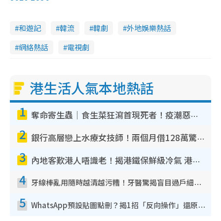
和遊記
韓流
韓劇
外地娛樂熱話
網絡熱話
電視劇
港生活人氣本地熱話
1
奪命寄生蟲｜食生菜狂瀉首現死者！疫潮惡化錄1.8萬宗病例 揭洗菜3大謬誤
2
銀行高層戀上水療女技師！兩個月借128萬驚覺「沉船」沉落火海 揭背後疑似邪教操控賣淫
3
內地客歎港人唔識老！揭港鐵保鮮級冷氣 港人求放過：咪投訴
4
牙線棒亂用隨時越清越污糟！牙醫驚揭盲目過戶細菌恐致蛀牙：呢種先係日常真保養
5
WhatsApp預設貼圖點刪？揭1招「反向操作」還原簡潔介面 附3步實測教學