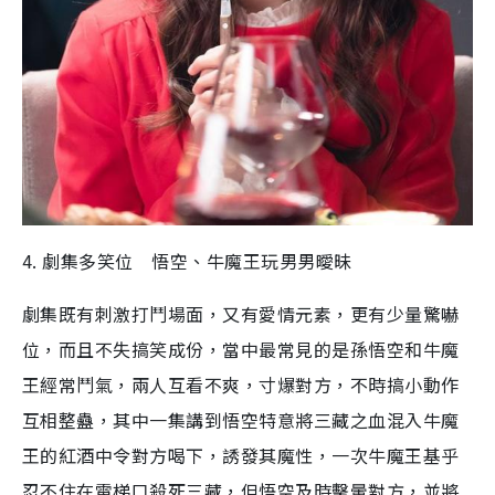
4. 劇集多笑位 悟空、牛魔王玩男男曖昧
劇集既有刺激打鬥場面，又有愛情元素，更有少量驚嚇
位，而且不失搞笑成份，當中最常見的是孫悟空和牛魔
王經常鬥氣，兩人互看不爽，寸爆對方，不時搞小動作
互相整蠱，其中一集講到悟空特意將三藏之血混入牛魔
王的紅酒中令對方喝下，誘發其魔性，一次牛魔王基乎
忍不住在電梯口殺死三藏，但悟空及時擊暈對方，並將