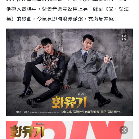
他拖入電梯中，背景音樂竟然用上另一韓劇《又，吳海
英》的歌曲，令氣氛即時浪漫滿瀉，充滿反差感！