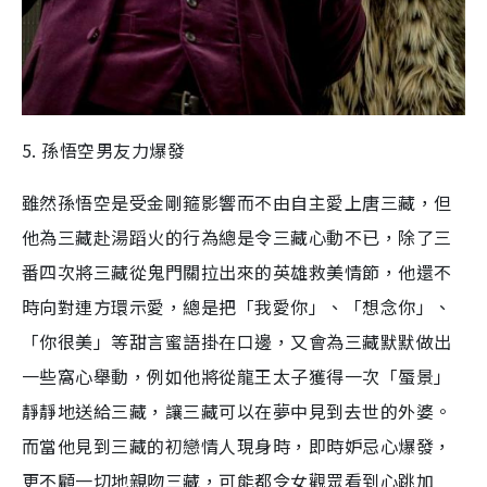
5. 孫悟空男友力爆發
雖然孫悟空是受金剛箍影響而不由自主愛上唐三藏，但
他為三藏赴湯蹈火的行為總是令三藏心動不已，除了三
番四次將三藏從鬼門關拉出來的英雄救美情節，他還不
時向對連方環示愛，總是把「我愛你」、「想念你」、
「你很美」等甜言蜜語掛在口邊，又會為三藏默默做出
一些窩心舉動，例如他將從龍王太子獲得一次「蜃景」
靜靜地送給三藏，讓三藏可以在夢中見到去世的外婆。
而當他見到三藏的初戀情人現身時，即時妒忌心爆發，
更不顧一切地親吻三藏，可能都令女觀眾看到心跳加