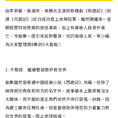
由李昇基、吳漣序、車勝元主演的新韓劇《和遊記》(前
譯《花遊記》)近日成功登上收視冠軍，雖然開播第一星
期經歷特效穿崩的放送事故，加上有幕後人員意外身
亡，令劇集一度引來反對聲浪，但仍無損人氣，等小編
為大家整理頭8集的5大看點！
1. 不取經 繼續警惡懲奸救世界
劇集雖然是根據中國經典小說《西遊記》改編，但除了
緣用部份角色和地方的名字外，故事基本上跟原著沒太
大關係，而不變的是主角們依然不停打惡鬼、妖精，因
為唐三藏有任務在身，就是要借助孫悟空的力量奮力對
抗世界的惡鬼，阻止地球毀滅。