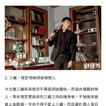
2. 三藏、悟空唔做師徒做戀人
今次唐三藏和孫悟空不再是師徒關係，而是命運羈絆戀
人，原本悟空更是欲吃三藏之肉的捕食者，不過後來被
套上金剛箍，令他不得不愛上三藏，而且基於兩人昔日