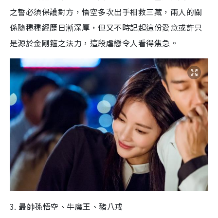
之誓必須保護對方，悟空多次出手相救三藏，兩人的關
係隨種種經歷日漸深厚，但又不時記起這份愛意或許只
是源於金剛箍之法力，這段虐戀令人看得焦急。
3. 最帥孫悟空、牛魔王、豬八戒