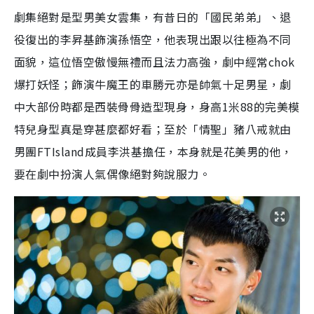
劇集絕對是型男美女雲集，有昔日的「國民弟弟」、退
役復出的李昇基飾演孫悟空，他表現出跟以往極為不同
面貌，這位悟空傲慢無禮而且法力高強，劇中經常chok
爆打妖怪；飾演牛魔王的車勝元亦是帥氣十足男星，劇
中大部份時都是西裝骨骨造型現身，身高1米88的完美模
特兒身型真是穿甚麼都好看；至於「情聖」豬八戒就由
男團FTIsland成員李洪基擔任，本身就是花美男的他，
要在劇中扮演人氣偶像絕對夠說服力。