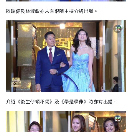
歐瑞偉及林淑敏亦未有跟隨主持介紹出場。
介紹《後生仔傾吓偈》及《學是學非》時亦有出錯。