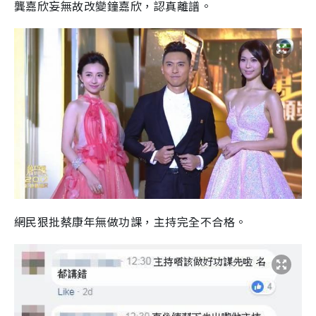
龔嘉欣妄無故改變鐘嘉欣，認真離譜。
網民狠批蔡康年無做功課，主持完全不合格。