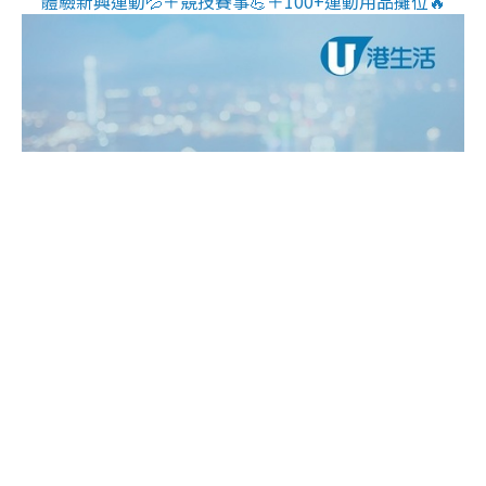
體驗新興運動💦＋競技賽事💪＋100+運動用品攤位🔥