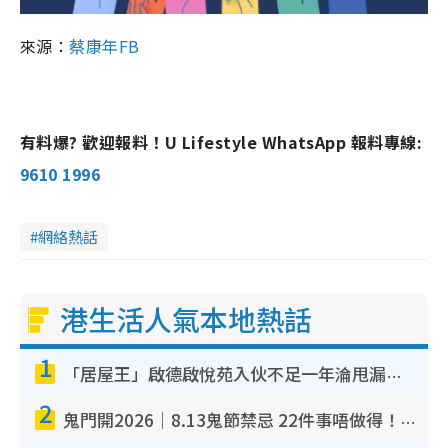
來源：
蔡康年FB
有料爆? 歡迎報料！U Lifestyle WhatsApp 報料專線:
9610 1996
網絡熱話
港生活人氣本地熱話
1
「居屋王」啟德啟悅苑入伙不足一年淪甩漏之王！插頭噴火花致大停電 多戶業主全屋家電報銷
2
鬼門開2026｜8.13鬼節禁忌 22件事唔做得！燒肉、刺身要少食？半夜勿吹口哨/打呢個電話