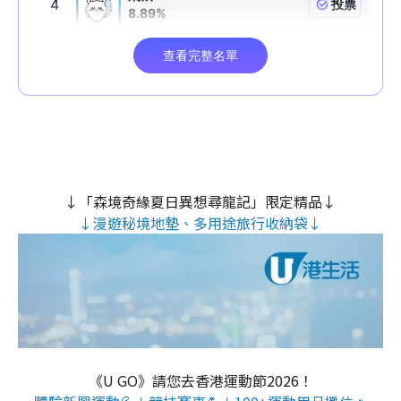
↓「森境奇緣夏日異想尋龍記」限定精品↓
↓漫遊秘境地墊、多用途旅行收納袋↓
《U GO》請您去香港運動節2026！