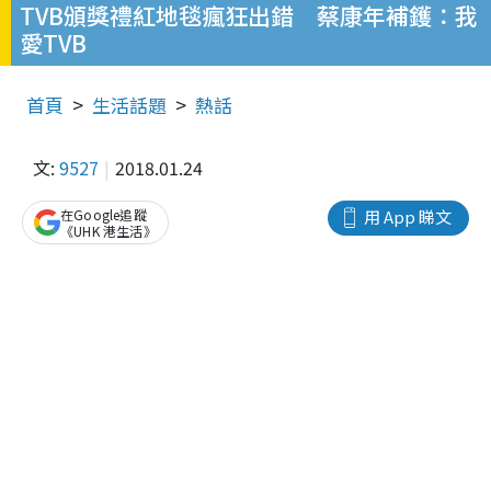
TVB頒獎禮紅地毯瘋狂出錯 蔡康年補鑊：我
愛TVB
首頁
生活話題
熱話
文:
9527
2018.01.24
在Google追蹤
用 App 睇文
《UHK 港生活》