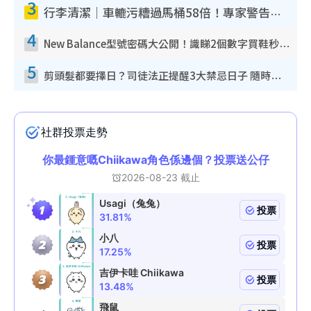
3
行李清潔｜車轆污糟過馬桶58倍！專家警告忌用酒精抹 教1招免污手除菌
4
New Balance型號密碼大公開！識睇2個數字買鞋秒知功能免中伏 附5大熱門鞋款
5
剪頭髮都要擇日？司徒法正提醒3大禁忌日子 隨時剪走財運！呢日剪髮恐「剪壽命」？