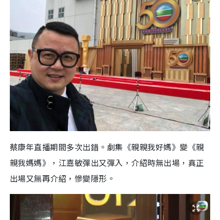
蔡康年直播期間多次出錯。劇集《親親我好媽》變《親
親我媽媽》，江嘉敏彈出又彈入，介紹時無出場，真正
出場又無再介紹，慘變隱形。