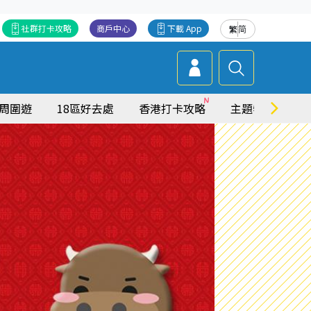
社群打卡攻略
商戶中心
下載 App
繁
简
周圍遊
18區好去處
香港打卡攻略
主題特集