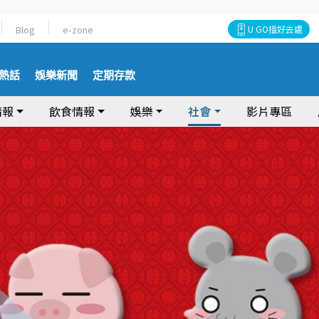
Blog
e-zone
U GO搵好去處
熱話
娛樂新聞
定期存款
情報
飲食情報
娛樂
社會
影片專區