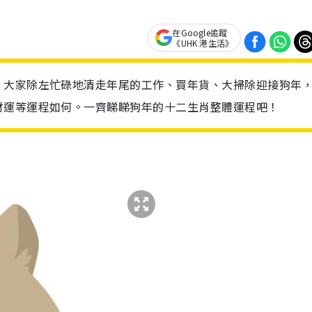
在Google追蹤
《UHK 港生活》
，大家除左忙碌地清走年尾的工作、買年貨、大掃除迎接狗年
財運等運程如何。一齊睇睇狗年的十二生肖整體運程吧！