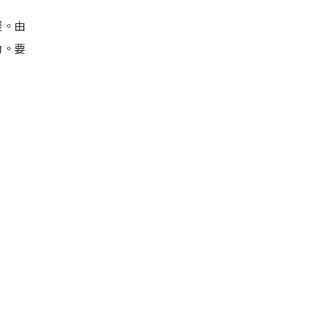
礙。由
動。要