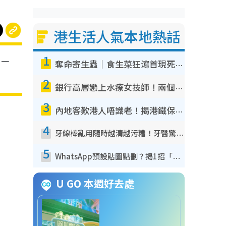
港生活人氣本地熱話
1
，一
奪命寄生蟲｜食生菜狂瀉首現死者！疫潮惡化錄1.8萬宗病例 揭洗菜3大謬誤
2
銀行高層戀上水療女技師！兩個月借128萬驚覺「沉船」沉落火海 揭背後疑似邪教操控賣淫
3
內地客歎港人唔識老！揭港鐵保鮮級冷氣 港人求放過：咪投訴
4
牙線棒亂用隨時越清越污糟！牙醫驚揭盲目過戶細菌恐致蛀牙：呢種先係日常真保養
5
WhatsApp預設貼圖點刪？揭1招「反向操作」還原簡潔介面 附3步實測教學
U GO 本週好去處