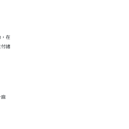
動，在
並付諸
少麻