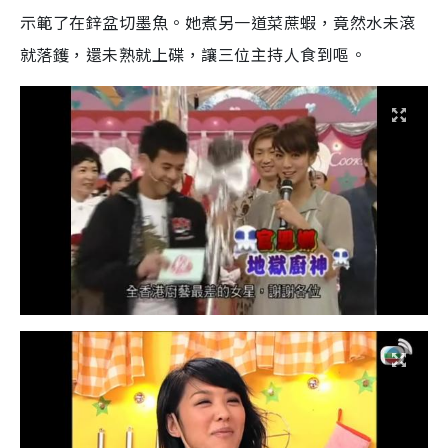
示範了在鋅盆切墨魚。她煮另一道菜蔗蝦，竟然水未滾
就落鑊，還未熟就上碟，讓三位主持人食到嘔。