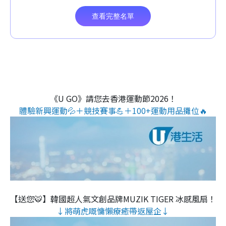
《U GO》請您去香港運動節2026！
體驗新興運動💦＋競技賽事💪＋100+運動用品攤位🔥
【送您🐯】韓國超人氣文創品牌MUZIK TIGER 冰感風扇！
↓將萌虎嘅慵懶療癒帶返屋企↓