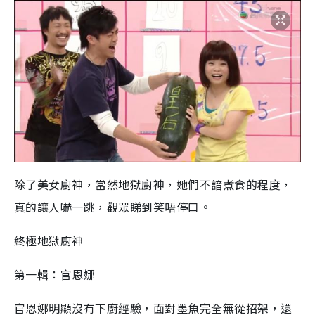
除了美女廚神，當然地獄廚神，她們不諳煮食的程度，
真的讓人嚇一跳，觀眾睇到笑唔停口。
終極地獄廚神
第一輯：官恩娜
官恩娜明顯沒有下廚經驗，面對墨魚完全無從招架，還