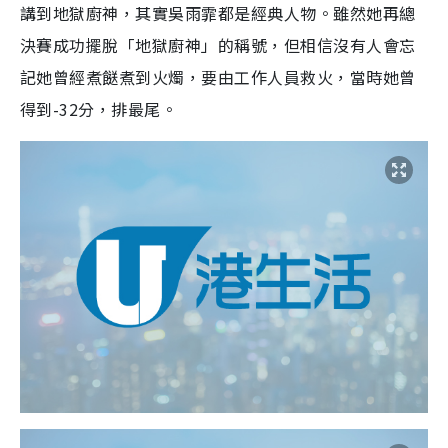
講到地獄廚神，其實吳雨霏都是經典人物。雖然她再總
決賽成功擺脫「地獄廚神」的稱號，但相信沒有人會忘
記她曾經煮餸煮到火燭，要由工作人員救火，當時她曾
得到-32分，排最尾。