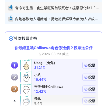
4
奪命寄生蟲｜食生菜狂瀉首現死者！疫潮惡化錄1.8萬宗病例 揭洗菜3大謬誤
5
內地客歎港人唔識老！揭港鐵保鮮級冷氣 港人求放過：咪投訴