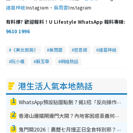
諸葛梓岐
Instagram、
吳雨霏
Instagram
有料爆? 歡迎報料！U Lifestyle WhatsApp 報料專線:
9610 1996
《美女廚房》
吳雨霏
官恩娜
諸葛梓岐
阮小儀
蘇玉華
網絡熱話
港生活人氣本地熱話
1
WhatsApp預設貼圖點刪？揭1招「反向操作」還原簡潔介面 附3步實測教學
2
香港山邊鐵閘邊門大開？內地客困惑意義何在！網民神回覆：呢種叫法理性防禦
3
鬼門開2026｜農曆七月撞正日全食特別邪？專家警告切忌做一事！揭4大禁忌+2招保平安