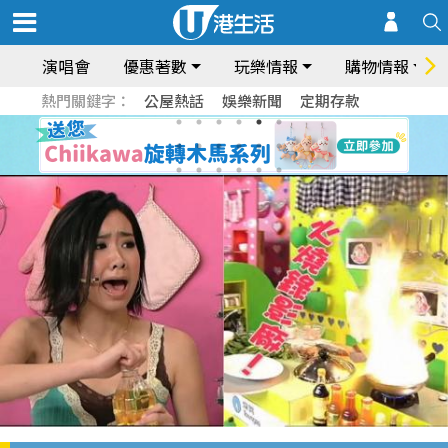
演唱會
優惠著數
玩樂情報
購物情報
熱門關鍵字：
公屋熱話
娛樂新聞
定期存款