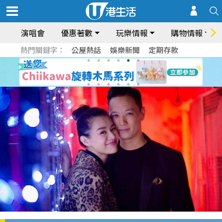
演唱會
優惠著數
玩樂情報
購物情報
熱門關鍵字：
公屋熱話
娛樂新聞
定期存款