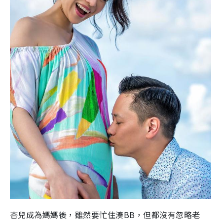
杏兒成為媽媽後，雖然要忙住湊BB，但都沒有忽略老