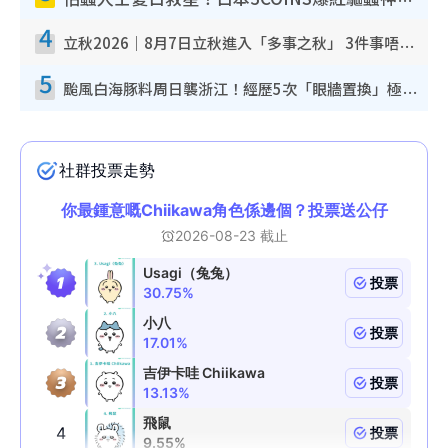
4
立秋2026｜8月7日立秋進入「多事之秋」 3件事唔做得！專家教6招開運 清枱頭／銀包納氣接好運
5
颱風白海豚料周日襲浙江！經歷5次「眼牆置換」極罕見 成登陸內地最長途颱風