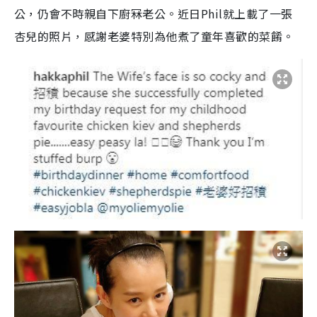
公，仍會不時親自下廚冧老公。近日Phil就上載了一張
杏兒的照片，感謝老婆特別為他煮了童年喜歡的菜餚。