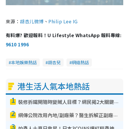
來源：
胡杏儿微博
、
Philip Lee IG
有料爆? 歡迎報料！U Lifestyle WhatsApp 報料專線:
9610 1996
本地娛樂熱話
胡杏兒
網絡熱話
港生活人氣本地熱話
1
裝修拆鐵閘隨時變賊人目標？網民揭2大關鍵用途：裝新式等於白裝？附新舊鐵閘分別
2
網傳公院改用內地/副廠藥？醫生拆解正副廠分別 揭4類人換藥隨時出事
3
怕蟲人士夏日救星！日本3COINS爆紅驅蟲神器$45起 1招「全程免觸碰」輕鬆搞定小強