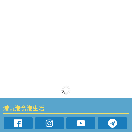
港玩港食港生活