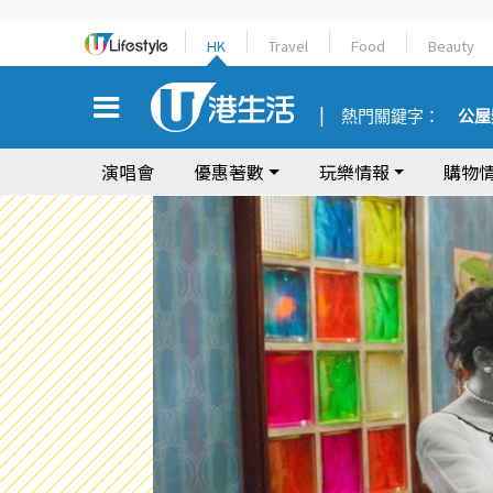
HK
Travel
Food
Beauty
熱門關鍵字：
公屋
演唱會
優惠著數
玩樂情報
購物