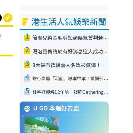
港生活人氣娛樂新聞
1
戲
簡淑兒染金毛剪短頭髮氣質判若兩人！嚇壞老公麥大力都認唔出：「你做咩事？」
2
湯洛雯傳終於有好消息造人成功！兩大細節曝孕味極濃惹猜測：大肚婆先會咁！
3
8大最冇禮貌藝人名單被瘋傳！網民揭發明星真面目 一致數臭呢位係無品天花板？
4
銀行高層「沉船」爆案中案！驚揭邪教洗腦操控賣淫被吞600萬 幕後黑手講多錯多
5
林芊妤親解12年前「殘廁Gathering」真相！高層解約一句話重創尊嚴至今拒返TVB
U GO 本週好去處