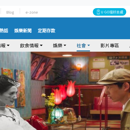
Blog
e-zone
U GO搵好去處
熱話
娛樂新聞
定期存款
情報
飲食情報
娛樂
社會
影片專區