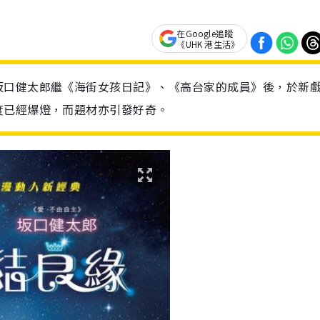
在Google追蹤
《UHK 港生活》
坂口健太郎繼《海街女孩日記》、《高台家的成員》後，於新
度已經爆燈，而題材亦引發好奇。