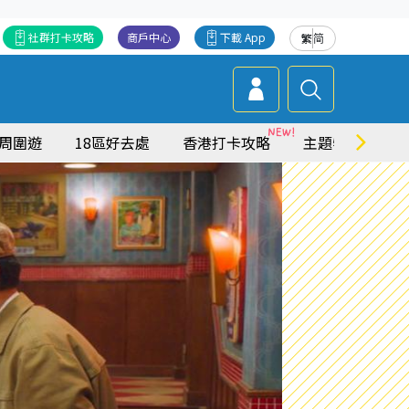
社群打卡攻略
商戶中心
下載 App
繁
简
周圍遊
18區好去處
香港打卡攻略
主題特集