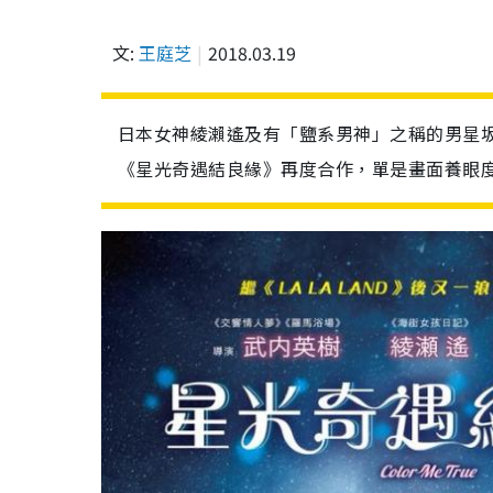
文:
王庭芝
2018.03.19
日本女神綾瀨遙及有「鹽系男神」之稱的男星
《星光奇遇結良緣》再度合作，單是畫面養眼