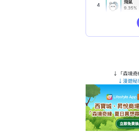
↓「森境奇
↓漫遊秘