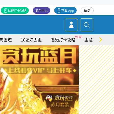
社群打卡攻略
商戶中心
下載 App
繁
简
周圍遊
18區好去處
香港打卡攻略
主題特集