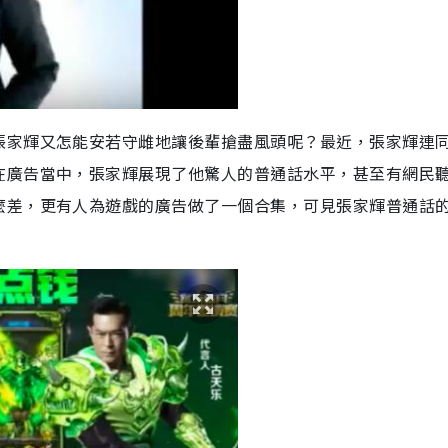
張家輝又怎能安若守雌地讓後輩搶盡風頭呢？最近，張家輝連
在廣告當中，張家輝展現了他驚人的普通話水平，甚至有網民
麼差，更有人為遊戲的廣告做了一個合集，可見張家輝普通話