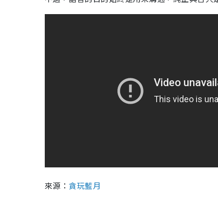
來源：
貪玩藍月