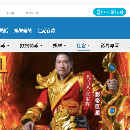
Blog
e-zone
U GO搵好去處
熱話
娛樂新聞
定期存款
情報
飲食情報
娛樂
社會
影片專區