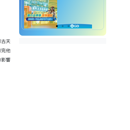
同古天
聽完他
的影響