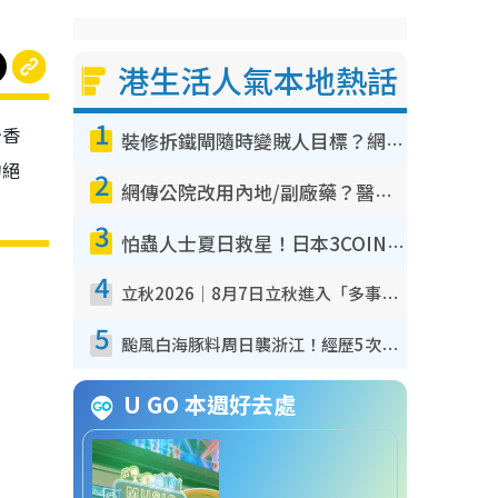
港生活人氣本地熱話
1
少香
裝修拆鐵閘隨時變賊人目標？網民揭2大關鍵用途：裝新式等於白裝？附新舊鐵閘分別
句絕
2
網傳公院改用內地/副廠藥？醫生拆解正副廠分別 揭4類人換藥隨時出事
3
怕蟲人士夏日救星！日本3COINS爆紅驅蟲神器$45起 1招「全程免觸碰」輕鬆搞定小強
4
立秋2026｜8月7日立秋進入「多事之秋」 3件事唔做得！專家教6招開運 清枱頭／銀包納氣接好運
5
颱風白海豚料周日襲浙江！經歷5次「眼牆置換」極罕見 成登陸內地最長途颱風
U GO 本週好去處