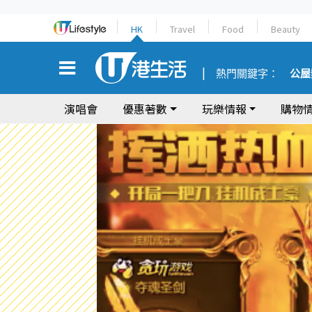
HK
Travel
Food
Beauty
熱門關鍵字：
公屋
演唱會
優惠著數
玩樂情報
購物