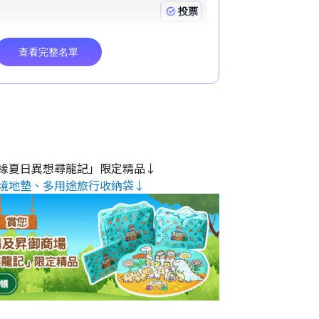
緣夏日異想尋龍記」限定精品↓
境地墊、多用途旅行收納袋↓