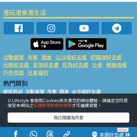
港玩港食港生活
活動展覽
市集
開倉
尖沙咀好去處
銅鑼灣好去處
元朗好去處
荃灣好去處
旺角好去處
社會
餐廳情報
戶外郊遊
社會福利
熱門類別
網民熱話
活動展覽
市集
開倉
尖沙咀好去處
銅鑼灣好去處
元朗好去處
荃灣好去處
旺角好去處
社會
U Lifestyle 會使用Cookies來改善您的網站體驗，請確定您同意
接受本網站之
私隱政策和使用條款
才可繼續瀏覽。
餐廳情報
戶外郊遊
熱門標籤
我已閱讀及同意
#UGO搵好去處
#人氣活動推介
#美食社群熱話
#親子玩樂好去處
#ULifestyle應用程式
#限時搶
本週好去處