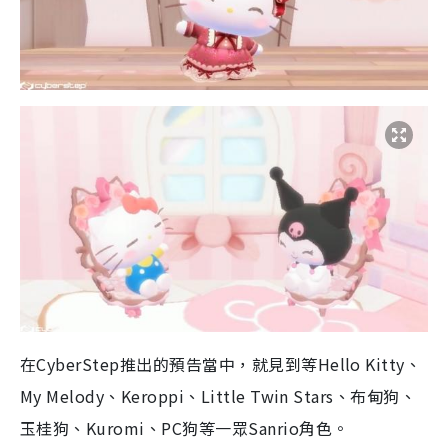
在
CyberStep
推出的預告當中，就見到等
Hello Kitty
、
M
y Me
lody
、
Keroppi
、
Little Twin Stars
、布甸狗、
玉桂狗、
Kuromi
、
PC
狗等一眾
Sanrio
角色。