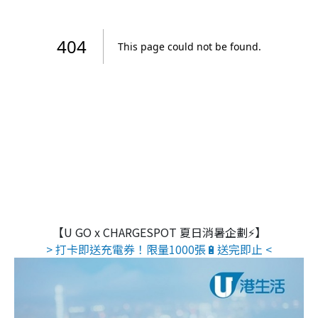
【U GO x CHARGESPOT 夏日消暑企劃⚡】
> 打卡即送充電券！限量1000張🔋送完即止 <