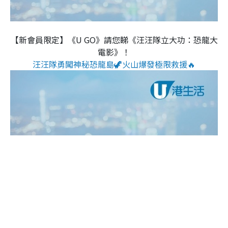
【新會員限定】《U GO》請您睇《汪汪隊立大功：恐龍大
電影》！
汪汪隊勇闖神秘恐龍島🦖火山爆發極限救援🔥