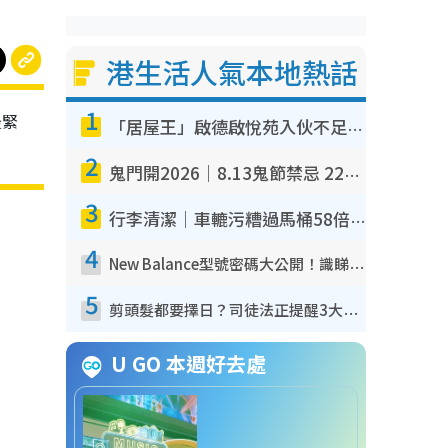
港生活人氣本地熱話
1
最緊
「居屋王」啟德啟悅苑入伙不足一年淪甩漏之王！插頭噴火花致大停電 多戶業主全屋家電報銷
2
鬼門開2026｜8.13鬼節禁忌 22件事唔做得！燒肉、刺身要少食？半夜勿吹口哨/打呢個電話
3
行李清潔｜車轆污糟過馬桶58倍！專家警告忌用酒精抹 教1招免污手除菌
4
New Balance型號密碼大公開！識睇2個數字買鞋秒知功能免中伏 附5大熱門鞋款
5
剪頭髮都要擇日？司徒法正提醒3大禁忌日子 隨時剪走財運！呢日剪髮恐「剪壽命」？
U GO 本週好去處