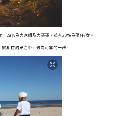
女，
28%
為大家姐及大哥哥，並有
23%
為孻仔
/
女。
，變相在結果之中，最為可靠的一群。