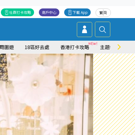
社群打卡攻略
商戶中心
下載 App
繁
简
周圍遊
18區好去處
香港打卡攻略
主題特集