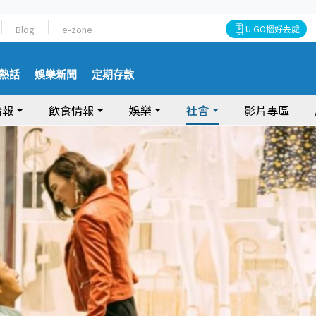
Blog
e-zone
U GO搵好去處
熱話
娛樂新聞
定期存款
情報
飲食情報
娛樂
社會
影片專區