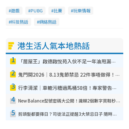
遊戲
PUBG
比賽
玩樂情報
科技熱話
網絡熱話
港生活人氣本地熱話
1
「居屋王」啟德啟悅苑入伙不足一年淪甩漏之王！插頭噴火花致大停電 多戶業主全屋家電報銷
2
鬼門開2026｜8.13鬼節禁忌 22件事唔做得！燒肉、刺身要少食？半夜勿吹口哨/打呢個電話
3
行李清潔｜車轆污糟過馬桶58倍！專家警告忌用酒精抹 教1招免污手除菌
4
New Balance型號密碼大公開！識睇2個數字買鞋秒知功能免中伏 附5大熱門鞋款
5
剪頭髮都要擇日？司徒法正提醒3大禁忌日子 隨時剪走財運！呢日剪髮恐「剪壽命」？