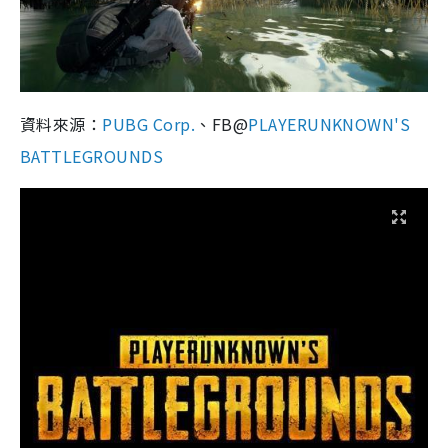
資料來源：
PUBG Corp.
、FB@
PLAYERUNKNOWN'S
BATTLEGROUNDS