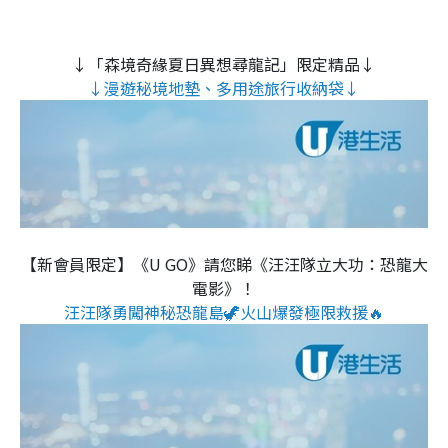
↓「森境奇緣夏日異想尋龍記」限定精品↓
↓漫遊秘境地墊、多用途旅行收納袋↓
【新會員限定】《U GO》請您睇《汪汪隊立大功：恐龍大
電影》！
汪汪隊勇闖神秘恐龍島🦖火山爆發極限救援🔥