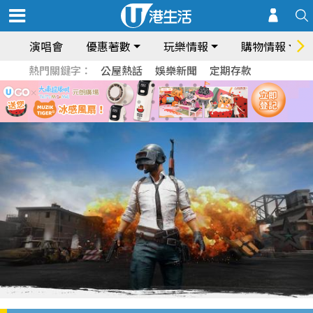
演唱會
優惠著數
玩樂情報
購物情報
熱門關鍵字：
公屋熱話
娛樂新聞
定期存款