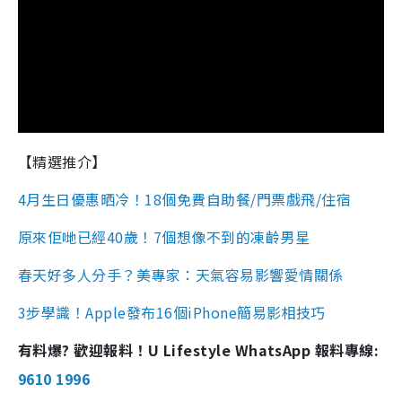
【精選推介】
4月生日優惠晒冷！18個免費自助餐/門票戲飛/住宿
原來佢哋已經40歲！7個想像不到的凍齡男星
春天好多人分手？美專家：天氣容易影響愛情關係
3步學識！Apple發布16個iPhone簡易影相技巧
有料爆? 歡迎報料！U Lifestyle WhatsApp 報料專線:
9610 1996