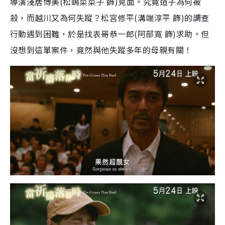
導演淺居博美(松嶋菜菜子 飾)見面。究竟道子為何被
殺，而越川又為何失蹤？松宮修平(溝端淳平 飾)的調查
行動遇到困難，於是找表哥恭一郎(阿部寬 飾)求助。但
沒想到這單案件，竟然與他失蹤多年的母親有關！