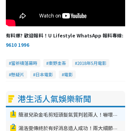
有料爆? 歡迎報料！U Lifestyle WhatsApp 報料專線:
9610 1996
當祈禱落幕時
東野圭吾
2018年5月電影
懸疑片
日本電影
電影
港生活人氣娛樂新聞
1
簡淑兒染金毛剪短頭髮氣質判若兩人！嚇壞老公麥大力都認唔出：「你做咩事？」
2
湯洛雯傳終於有好消息造人成功！兩大細節曝孕味極濃惹猜測：大肚婆先會咁！