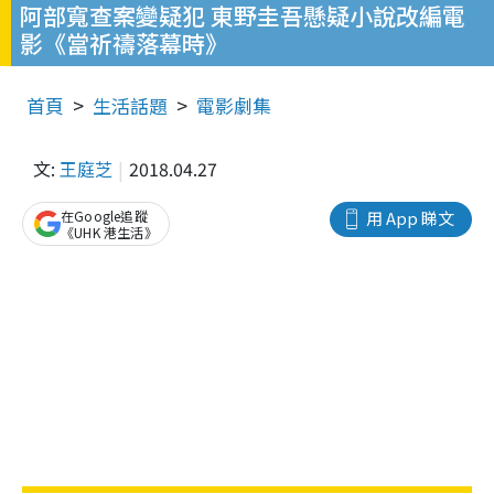
阿部寬查案變疑犯 東野圭吾懸疑小說改編電
影《當祈禱落幕時》
首頁
生活話題
電影劇集
文:
王庭芝
2018.04.27
在Google追蹤
用 App 睇文
《UHK 港生活》