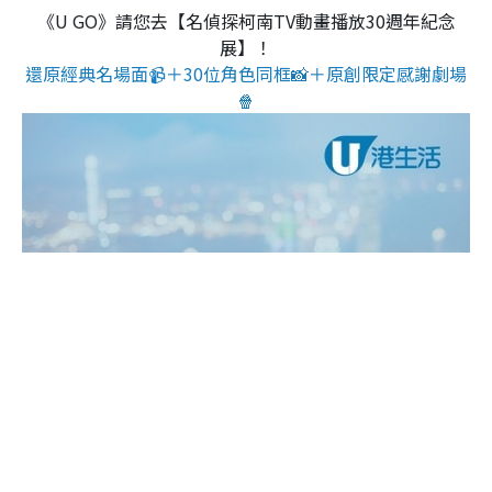
《U GO》請您去【名偵探柯南TV動畫播放30週年紀念
展】！
還原經典名場面📹＋30位角色同框📸＋原創限定感謝劇場
🍿