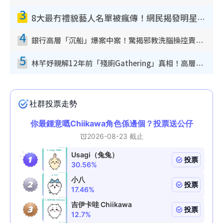
3
8大最冇禮貌藝人名單被瘋傳！網民揭發明星真面目 一致數臭呢位係無品天花板？
4
銀行高層「沉船」爆案中案！驚揭邪教洗腦操控賣淫被吞600萬 幕後黑手講多錯多
5
林芊妤親解12年前「殘廁Gathering」真相！高層解約一句話重創尊嚴至今拒返TVB