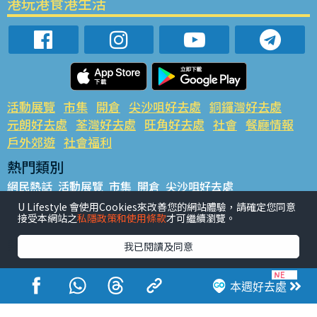
港玩港食港生活
活動展覽
市集
開倉
尖沙咀好去處
銅鑼灣好去處
元朗好去處
荃灣好去處
旺角好去處
社會
餐廳情報
戶外郊遊
社會福利
熱門類別
網民熱話
活動展覽
市集
開倉
尖沙咀好去處
銅鑼灣好去處
元朗好去處
荃灣好去處
旺角好去處
社會
U Lifestyle 會使用Cookies來改善您的網站體驗，請確定您同意
接受本網站之
私隱政策和使用條款
才可繼續瀏覽。
餐廳情報
戶外郊遊
熱門標籤
我已閱讀及同意
#UGO搵好去處
#人氣活動推介
#美食社群熱話
#親子玩樂好去處
#ULifestyle應用程式
#限時搶
本週好去處
#UJetso禮物放送
#ULifestyle商戶中心
#著數
#網絡熱話