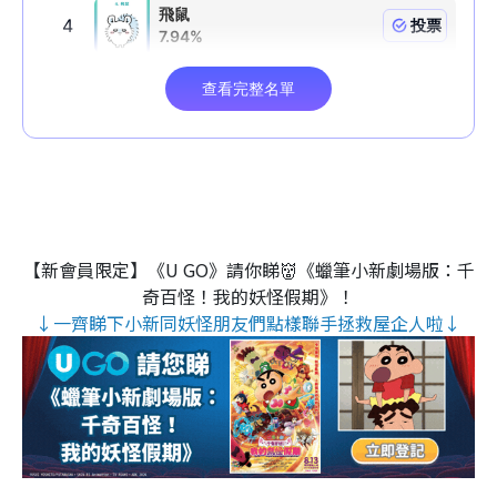
【新會員限定】《U GO》請你睇👹《蠟筆小新劇場版：千
奇百怪！我的妖怪假期》！
↓一齊睇下小新同妖怪朋友們點樣聯手拯救屋企人啦↓