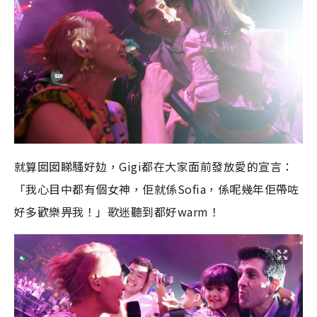
就算囡囡睇騷好攰，Gigi都在大家面前發放愛的宣言：
「我心目中都有個女神，佢就係Sofia，係呢幾年佢帶咗
好多歡樂畀我！」歌迷聽到都好warm！