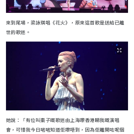
來到尾場，梁詠琪唱《花火》，原來這首歌是送給已離
世的歌迷。
她說：「有位叫棗子嘅歌迷由上海嚟香港睇我嘅演唱
會，可惜我今日啱啱知道佢嚟唔到，因為佢離開咗呢個