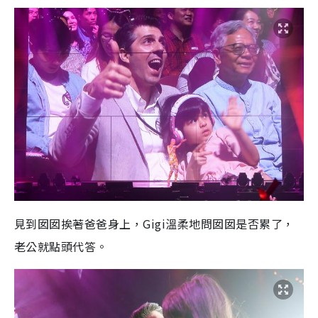
見到囡囡挨著爸爸身上，Gigi溫柔地問囡囡是否累了，
老公就點頭代答。