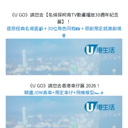
《U GO》請您去【名偵探柯南TV動畫播放30週年紀念
展】！
還原經典名場面📹＋30位角色同框📸＋原創限定感謝劇場
🍿
《U GO》請您去香港車仔展 2026！
睇盡JDM真車+限定車仔+飛機模型🏎️✈️