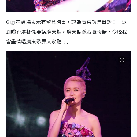
Gigi在頭場表示有留意時事，認為廣東話是母語：「返
到嚟香港梗係要講廣東話，廣東話係我嘅母語，今晚我
會盡情唱廣東歌畀大家聽﹗」