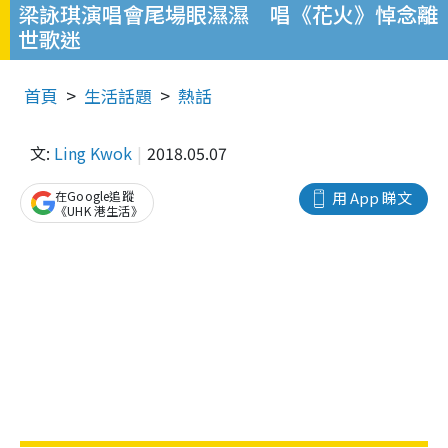
梁詠琪演唱會尾場眼濕濕 唱《花火》悼念離
世歌迷
首頁
生活話題
熱話
文:
Ling Kwok
2018.05.07
在Google追蹤
用 App 睇文
《UHK 港生活》