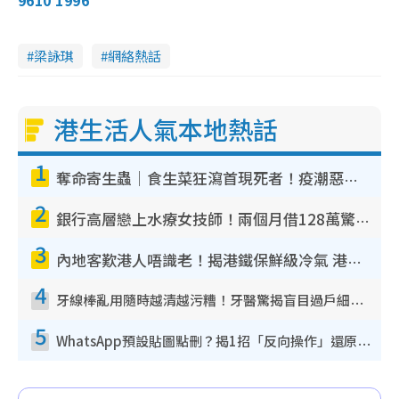
9610 1996
梁詠琪
網絡熱話
港生活人氣本地熱話
1
奪命寄生蟲｜食生菜狂瀉首現死者！疫潮惡化錄1.8萬宗病例 揭洗菜3大謬誤
2
銀行高層戀上水療女技師！兩個月借128萬驚覺「沉船」沉落火海 揭背後疑似邪教操控賣淫
3
內地客歎港人唔識老！揭港鐵保鮮級冷氣 港人求放過：咪投訴
4
牙線棒亂用隨時越清越污糟！牙醫驚揭盲目過戶細菌恐致蛀牙：呢種先係日常真保養
5
WhatsApp預設貼圖點刪？揭1招「反向操作」還原簡潔介面 附3步實測教學