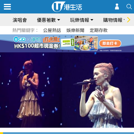
演唱會
優惠著數
玩樂情報
購物情報
熱門關鍵字：
公屋熱話
娛樂新聞
定期存款