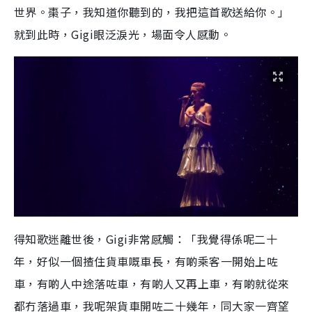
世界。棗子，我知道你聽到的，我把這首歌送給你。」
就到此時，Gigi眼泛淚光，場面令人感動。
得知歌迷離世後，Gigi非常感觸：「我覺得係呢二十
年，好似一個揸住貨車嘅車長，有啲乘客一開始上咗
車，有啲人中途落咗車，有啲人又再上車，有啲就從來
都冇落過車，我呢架貨車開咗二十幾年，同大家一齊望