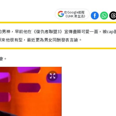
在Google追蹤
《UHK 港生活》
家心目中的男神，早前他在《復仇者聯盟3》宣傳盡顯可愛一面，被cap
原來他很有型，最近更為男女同酬發表言論。
社會。