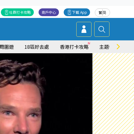
社群打卡攻略
商戶中心
下載 App
繁
简
周圍遊
18區好去處
香港打卡攻略
主題特集