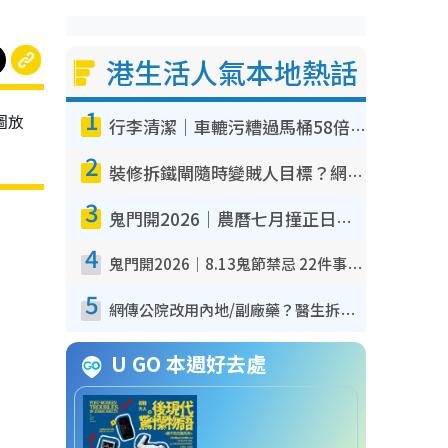
港生活人氣本地熱話
1
圖放
行李清潔｜車轆污糟過馬桶58倍！專家警告忌用酒精抹 教1招免污手除菌
2
裝修拆鐵閘隨時變賊人目標？網民揭2大關鍵用途：裝新式等於白裝？附新舊鐵閘分別
3
鬼門開2026｜農曆七月撞正日全食特別邪？專家警告切忌做一事！揭4大禁忌+2招保平安
4
鬼門開2026｜8.13鬼節禁忌 22件事唔做得！燒肉、刺身要少食？半夜勿吹口哨/打呢個電話
5
網傳公院改用內地/副廠藥？醫生拆解正副廠分別 揭4類人換藥隨時出事
U GO 本週好去處