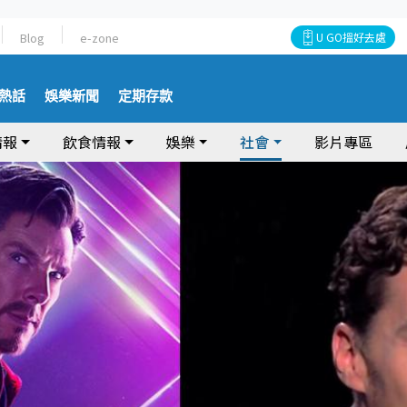
Blog
e-zone
U GO搵好去處
熱話
娛樂新聞
定期存款
情報
飲食情報
娛樂
社會
影片專區