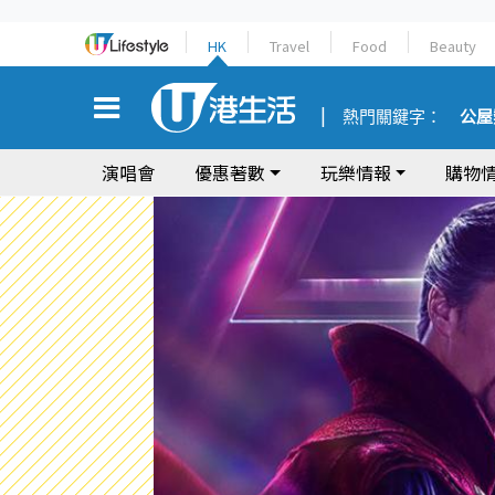
HK
Travel
Food
Beauty
熱門關鍵字：
公屋
演唱會
優惠著數
玩樂情報
購物