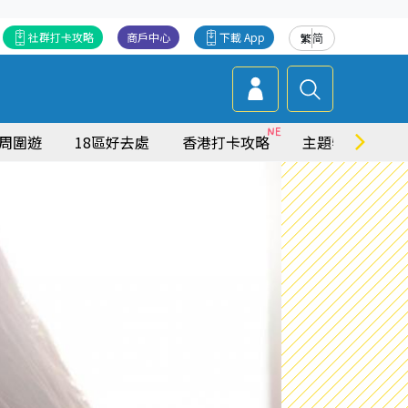
社群打卡攻略
商戶中心
下載 App
繁
简
周圍遊
18區好去處
香港打卡攻略
主題特集