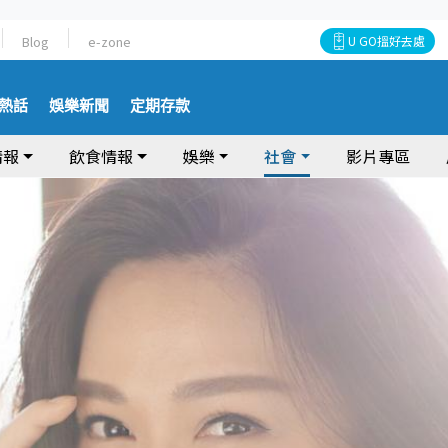
Blog
e-zone
U GO搵好去處
熱話
娛樂新聞
定期存款
情報
飲食情報
娛樂
社會
影片專區