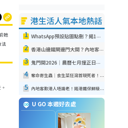
港生活人氣本地熱話
1
前她
WhatsApp預設貼圖點刪？揭1招「反向操作」還原簡潔介面 附3步實測教學
力法
2
香港山邊鐵閘邊門大開？內地客困惑意義何在！網民神回覆：呢種叫法理性防禦
3
鬼門開2026｜農曆七月撞正日全食特別邪？專家警告切忌做一事！揭4大禁忌+2招保平安
4
奪命寄生蟲｜食生菜狂瀉首現死者！疫潮惡化錄1.8萬宗病例 揭洗菜3大謬誤
5
覺。
內地客歎港人唔識老！揭港鐵保鮮級冷氣 港人求放過：咪投訴
U GO 本週好去處