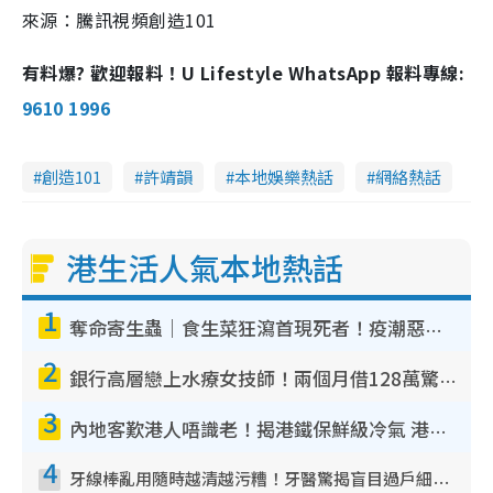
來源：騰訊視頻創造101
有料爆? 歡迎報料！U Lifestyle WhatsApp 報料專線:
9610 1996
創造101
許靖韻
本地娛樂熱話
網絡熱話
港生活人氣本地熱話
1
奪命寄生蟲｜食生菜狂瀉首現死者！疫潮惡化錄1.8萬宗病例 揭洗菜3大謬誤
2
銀行高層戀上水療女技師！兩個月借128萬驚覺「沉船」沉落火海 揭背後疑似邪教操控賣淫
3
內地客歎港人唔識老！揭港鐵保鮮級冷氣 港人求放過：咪投訴
4
牙線棒亂用隨時越清越污糟！牙醫驚揭盲目過戶細菌恐致蛀牙：呢種先係日常真保養