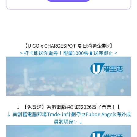
【U GO x CHARGESPOT 夏日消暑企劃⚡】
> 打卡即送充電券！限量1000張🔋送完即止 <
↓ 【免費送】香港電腦通訊節2026電子門票！↓
↓ 首創舊電腦即場Trade-in計劃🧑‍💻Fubon Angels海外成
員將現身✨ ↓