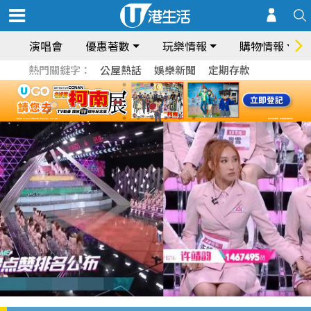
演唱會
優惠著數
玩樂情報
購物情報
熱門關鍵字：
公屋熱話
娛樂新聞
定期存款