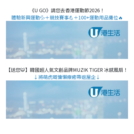
《U GO》請您去香港運動節2026！
體驗新興運動💦＋競技賽事💪＋100+運動用品攤位🔥
【送您🐯】韓國超人氣文創品牌MUZIK TIGER 冰感風扇！
↓將萌虎嘅慵懶療癒帶返屋企↓