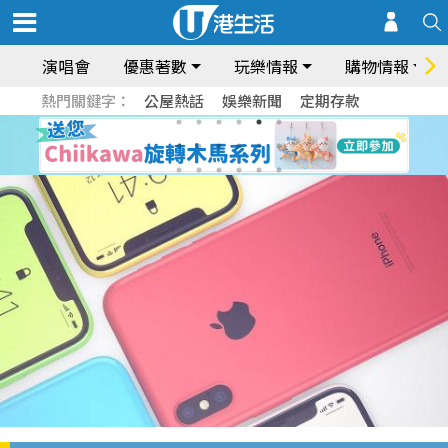
演唱會
優惠著數
玩樂情報
購物情報
熱門關鍵字：
公屋熱話
娛樂新聞
定期存款