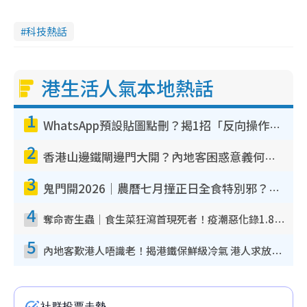
科技熱話
港生活人氣本地熱話
1
WhatsApp預設貼圖點刪？揭1招「反向操作」還原簡潔介面 附3步實測教學
2
香港山邊鐵閘邊門大開？內地客困惑意義何在！網民神回覆：呢種叫法理性防禦
3
鬼門開2026｜農曆七月撞正日全食特別邪？專家警告切忌做一事！揭4大禁忌+2招保平安
4
奪命寄生蟲｜食生菜狂瀉首現死者！疫潮惡化錄1.8萬宗病例 揭洗菜3大謬誤
5
內地客歎港人唔識老！揭港鐵保鮮級冷氣 港人求放過：咪投訴