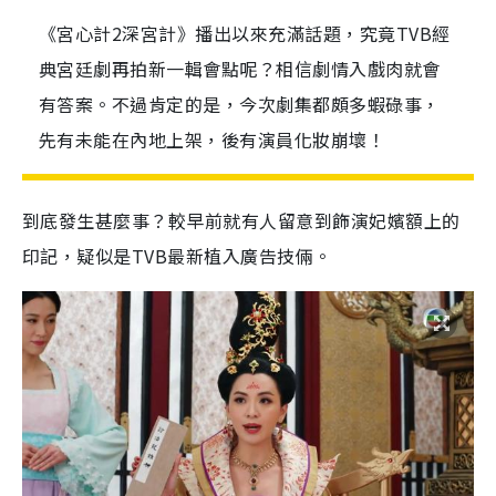
《宮心計2深宮計》播出以來充滿話題，究竟TVB經
典宮廷劇再拍新一輯會點呢？相信劇情入戲肉就會
有答案。不過肯定的是，今次劇集都頗多蝦碌事，
先有未能在內地上架，後有演員化妝崩壞！
到底發生甚麼事？較早前就有人留意到飾演妃嬪額上的
印記，疑似是
TVB
最新植入廣告技倆。