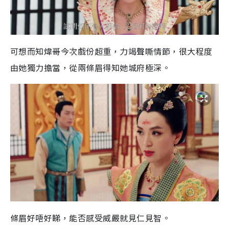
可想而知煒哥今次戲份超重，力竭聲嘶情節，很大程度
由她獨力擔當，從兩條眉得知她城府極深。
條眉好唔好睇，能否感受威嚴就見仁見智。