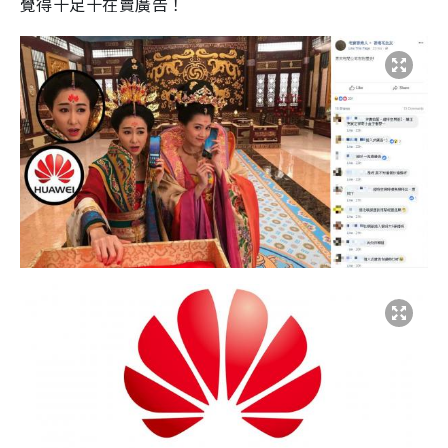
覺得十足十在賣廣告！