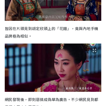
皆因在片頭見到胡定欣頭上的「花鈿」，竟與內地手機
品牌極為相似。
網民發現後，即刻惡搞成偽華為廣告。不少網民見到都