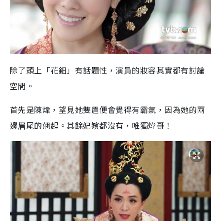
除了頭上「花鈿」有話題性，演員的妝容其實都有討論
空間。
首先是陳煒，望見她雙眉便會覺得有霸氣，因為她的兩
邊眉尾的翹起。其餘妃嬪都沒有，唯獨煒哥！