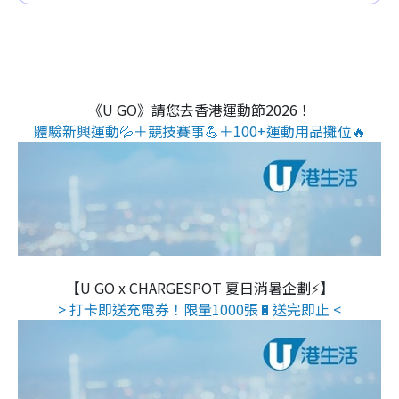
《U GO》請您去香港運動節2026！
體驗新興運動💦＋競技賽事💪＋100+運動用品攤位🔥
【U GO x CHARGESPOT 夏日消暑企劃⚡】
> 打卡即送充電券！限量1000張🔋送完即止 <