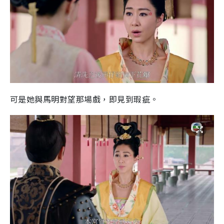
可是她與馬明對望那場戲，即見到瑕疵。