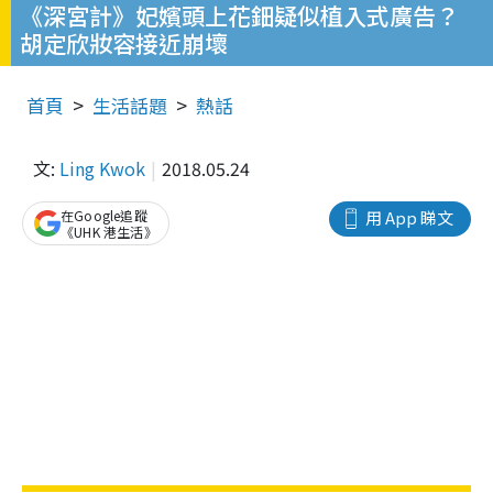
《深宮計》妃嬪頭上花鈿疑似植入式廣告？
胡定欣妝容接近崩壞
首頁
生活話題
熱話
文:
Ling Kwok
2018.05.24
在Google追蹤
用 App 睇文
《UHK 港生活》