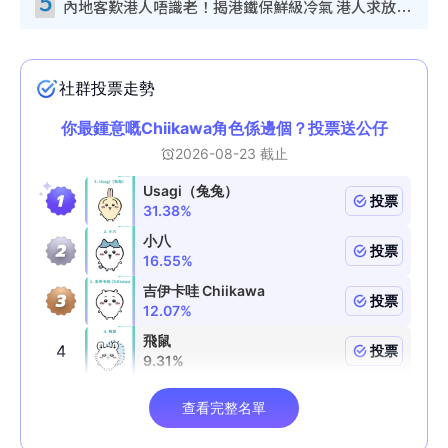
5
內地客歎港人唔識老！揭港鐵保鮮級冷氣 港人求放過：咪投訴