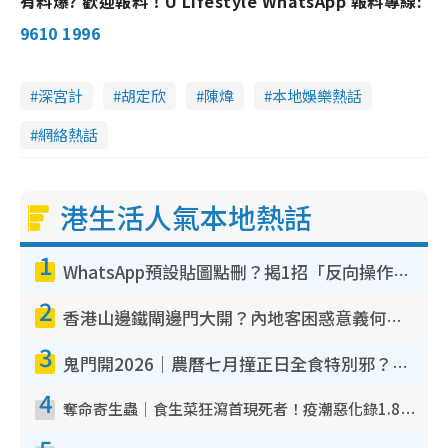
有料爆? 歡迎報料！U Lifestyle WhatsApp 報料專線:
9610 1996
深宮計
胡定欣
陳煒
本地娛樂熱話
網絡熱話
港生活人氣本地熱話
1
WhatsApp預設貼圖點刪？揭1招「反向操作」還原簡潔介面 附3步實測教學
2
香港山邊鐵閘邊門大開？內地客困惑意義何在！網民神回覆：呢種叫法理性防禦
3
鬼門開2026｜農曆七月撞正日全食特別邪？專家警告切忌做一事！揭4大禁忌+2招保平安
4
奪命寄生蟲｜食生菜狂瀉首現死者！疫潮惡化錄1.8萬宗病例 揭洗菜3大謬誤