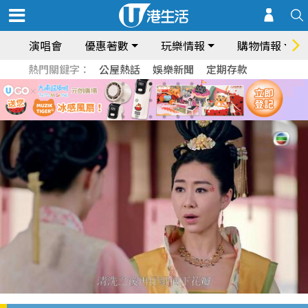
演唱會
優惠著數
玩樂情報
購物情報
熱門關鍵字：
公屋熱話
娛樂新聞
定期存款