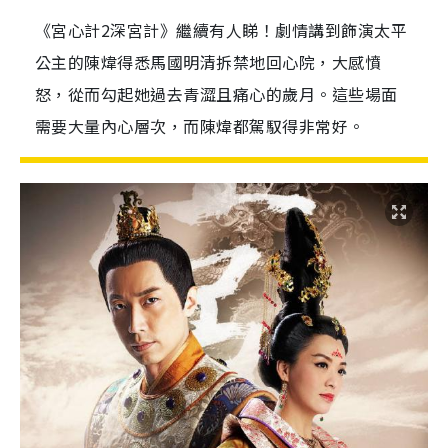
《宮心計2深宮計》繼續有人睇！劇情講到飾演太平
公主的陳煒得悉馬國明清拆禁地回心院，大感憤
怒，從而勾起她過去青澀且痛心的歲月。這些場面
需要大量內心層次，而陳煒都駕馭得非常好。