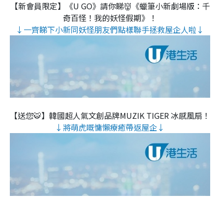
【新會員限定】《U GO》請你睇👹《蠟筆小新劇場版：千
奇百怪！我的妖怪假期》！
↓一齊睇下小新同妖怪朋友們點樣聯手拯救屋企人啦↓
【送您🐯】韓國超人氣文創品牌MUZIK TIGER 冰感風扇！
↓將萌虎嘅慵懶療癒帶返屋企↓