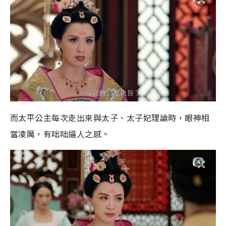
而太平公主每次走出來與太子、太子妃理論時，眼神相
當凌厲，有咄咄逼人之感。