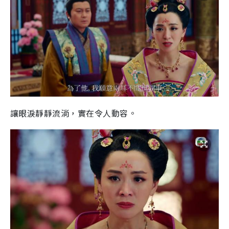
讓眼淚靜靜流淌，實在令人動容。