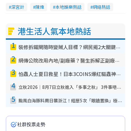
深宮計
陳煒
本地娛樂熱話
網絡熱話
港生活人氣本地熱話
1
裝修拆鐵閘隨時變賊人目標？網民揭2大關鍵用途：裝新式等於白裝？附新舊鐵閘分別
2
網傳公院改用內地/副廠藥？醫生拆解正副廠分別 揭4類人換藥隨時出事
3
怕蟲人士夏日救星！日本3COINS爆紅驅蟲神器$45起 1招「全程免觸碰」輕鬆搞定小強
4
立秋2026｜8月7日立秋進入「多事之秋」 3件事唔做得！專家教6招開運 清枱頭／銀包納氣接好運
5
颱風白海豚料周日襲浙江！經歷5次「眼牆置換」極罕見 成登陸內地最長途颱風