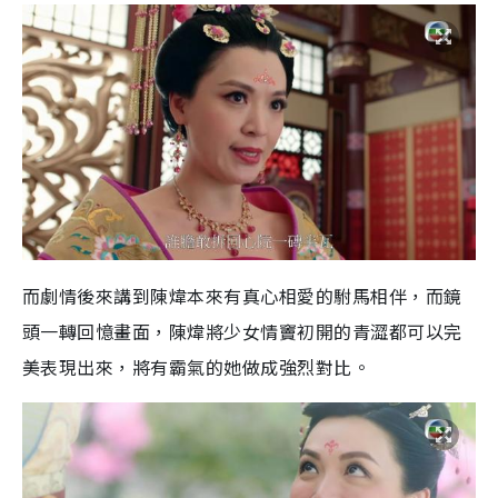
而劇情後來講到陳煒本來有真心相愛的駙馬相伴，而鏡
頭一轉回憶畫面，陳煒將少女情竇初開的青澀都可以完
美表現出來，將有霸氣的她做成強烈對比。