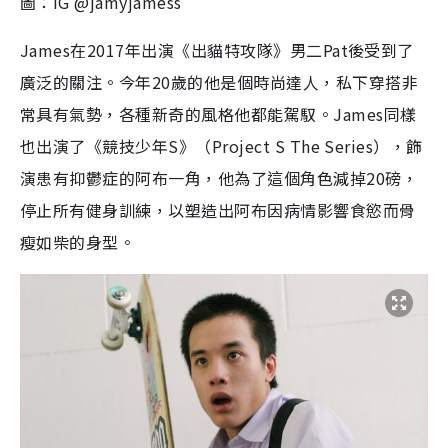
圖：IG @jamyjamess
James在2017年出演《出貓特攻隊》男二Pat後受到了
廣泛的關注。今年20歲的他是個時尚達人，私下穿搭非
常具有氣勢，各種新奇的風格他都能駕馭。James同樣
也出演了《競技少年S》（Project S The Series），飾
演患有抑鬱症的阿布一角，他為了這個角色減掉20磅，
停止所有健身訓練，以塑造出阿布因病情影響食慾而骨
瘦如柴的身型。