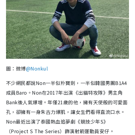
圖：微博
@
Nonkul
不少網民都說Non一半似朴寶劍，一半似韓國男團B1A4
成員Baro。Non在2017年出演《出貓特攻隊》男主角
Bank後人氣爆增。年僅21歲的他，擁有天使般的可愛面
孔，卻擁有一身朱古力爆肌，讓女生們看得直流口水。
Non最近出演了泰國熱血追夢劇《競技少年S》
（Project S The Series）飾演射箭運動員安仔。