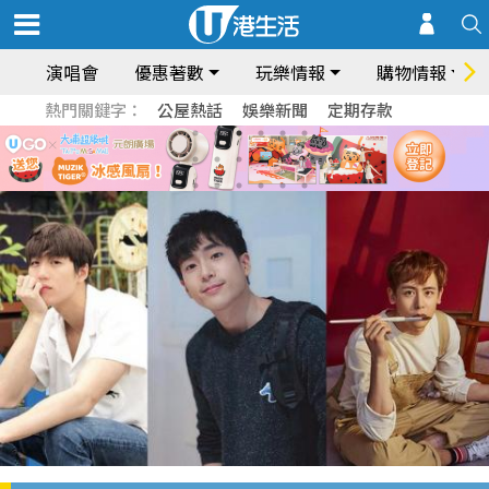
演唱會
優惠著數
玩樂情報
購物情報
熱門關鍵字：
公屋熱話
娛樂新聞
定期存款