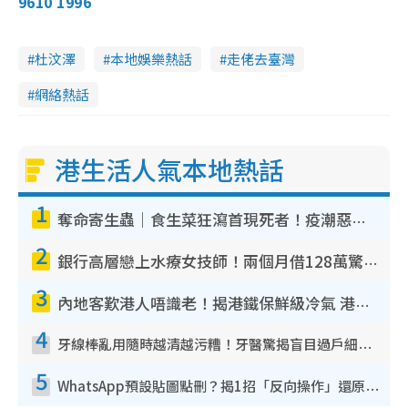
9610 1996
杜汶澤
本地娛樂熱話
走佬去臺灣
網絡熱話
港生活人氣本地熱話
1
奪命寄生蟲｜食生菜狂瀉首現死者！疫潮惡化錄1.8萬宗病例 揭洗菜3大謬誤
2
銀行高層戀上水療女技師！兩個月借128萬驚覺「沉船」沉落火海 揭背後疑似邪教操控賣淫
3
內地客歎港人唔識老！揭港鐵保鮮級冷氣 港人求放過：咪投訴
4
牙線棒亂用隨時越清越污糟！牙醫驚揭盲目過戶細菌恐致蛀牙：呢種先係日常真保養
5
WhatsApp預設貼圖點刪？揭1招「反向操作」還原簡潔介面 附3步實測教學