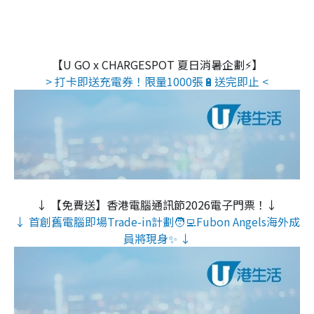
【U GO x CHARGESPOT 夏日消暑企劃⚡】
> 打卡即送充電券！限量1000張🔋送完即止 <
↓ 【免費送】香港電腦通訊節2026電子門票！↓
↓ 首創舊電腦即場Trade-in計劃🧑‍💻Fubon Angels海外成
員將現身✨ ↓