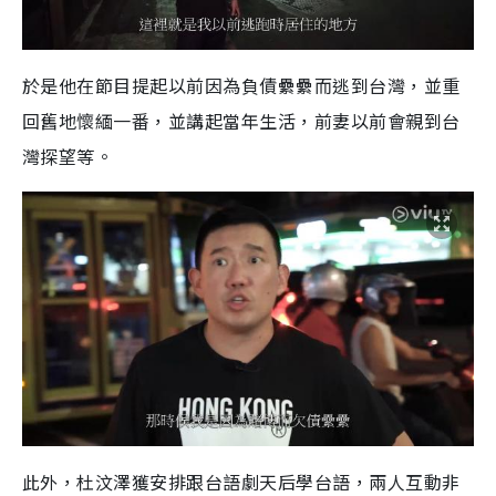
於是他在節目提起以前因為負債纍纍而逃到台灣，並重
回舊地懷緬一番，並講起當年生活，前妻以前會親到台
灣探望等。
此外，杜汶澤獲安排跟台語劇天后學台語，兩人互動非