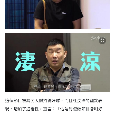
這個節目被網民大讚拍得好睇，而且杜汶澤的幽默表
現，增加了追看性，直言：「估唔到佢做節目會咁好