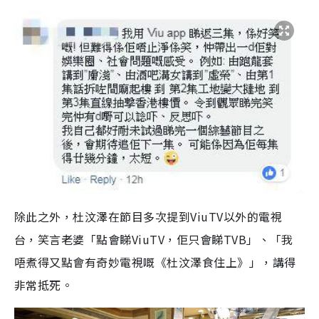
除此之外，杜汶澤在節目多次提到ViuTV以外的電視
台，笑言老婆「點會睇ViuTV，佢只會睇TVB」、「我
唔煮得又點會有奇妙電視嘅《杜汶澤食住上》」，講得
非常抵死。