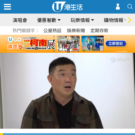
演唱會
優惠著數
玩樂情報
購物情報
熱門關鍵字：
公屋熱話
娛樂新聞
定期存款