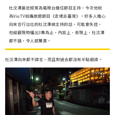
杜汶澤最近經常為電視台擔任節目主持，今次他就
為ViuTV拍攝旅遊節目《走佬去臺灣》。好多人擔心
向來言行出位的杜汶澤做主持的話，可能會失控，
但縱觀現時播出3集為止，內容上、表現上，杜汶澤
都不錯，令人感驚喜。
杜汶澤向來都不諱言，而且對過去都沒有半點避諱。