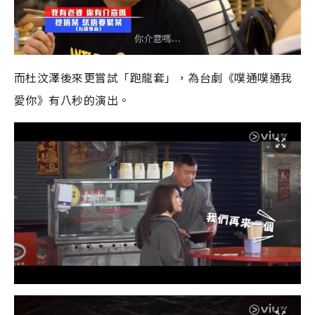
而杜汶澤後來更嘗試「跑龍套」，為台劇《噗通噗通我
愛你》有八秒的演出。