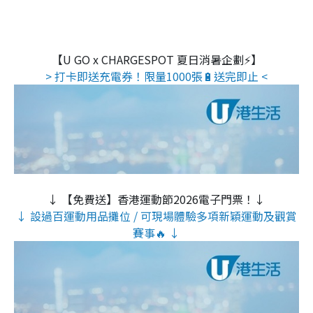
【U GO x CHARGESPOT 夏日消暑企劃⚡】
> 打卡即送充電券！限量1000張🔋送完即止 <
↓ 【免費送】香港運動節2026電子門票！↓
↓ 設過百運動用品攤位 / 可現場體驗多項新穎運動及觀賞
賽事🔥 ↓