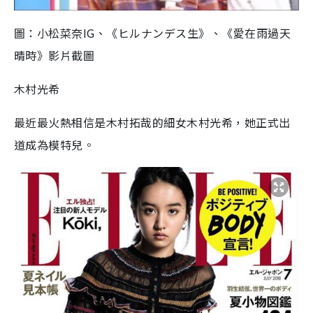
圖：小松菜奈IG、《ヒルナンデス生》、《愛在雨過天
晴時》影片截圖
木村光希
最近最火熱相信是木村拓哉的細女木村光希，她正式出
道成為模特兒。