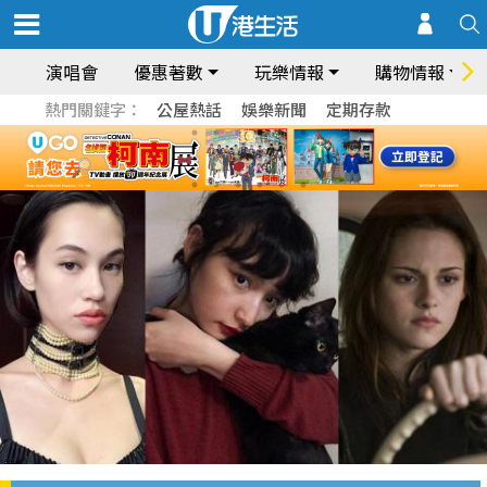
演唱會
優惠著數
玩樂情報
購物情報
熱門關鍵字：
公屋熱話
娛樂新聞
定期存款