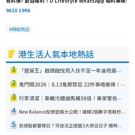
有料爆? 歡迎報料！U Lifestyle WhatsApp 報料專線:
9610 1996
網絡熱話
港生活人氣本地熱話
1
「居屋王」啟德啟悅苑入伙不足一年淪甩漏之王！插頭噴火花致大停電 多戶業主全屋家電報銷
2
鬼門開2026｜8.13鬼節禁忌 22件事唔做得！燒肉、刺身要少食？半夜勿吹口哨/打呢個電話
3
行李清潔｜車轆污糟過馬桶58倍！專家警告忌用酒精抹 教1招免污手除菌
4
New Balance型號密碼大公開！識睇2個數字買鞋秒知功能免中伏 附5大熱門鞋款
5
剪頭髮都要擇日？司徒法正提醒3大禁忌日子 隨時剪走財運！呢日剪髮恐「剪壽命」？