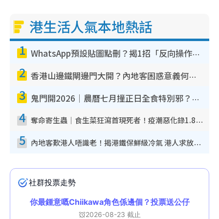
港生活人氣本地熱話
1
WhatsApp預設貼圖點刪？揭1招「反向操作」還原簡潔介面 附3步實測教學
2
香港山邊鐵閘邊門大開？內地客困惑意義何在！網民神回覆：呢種叫法理性防禦
3
鬼門開2026｜農曆七月撞正日全食特別邪？專家警告切忌做一事！揭4大禁忌+2招保平安
4
奪命寄生蟲｜食生菜狂瀉首現死者！疫潮惡化錄1.8萬宗病例 揭洗菜3大謬誤
5
內地客歎港人唔識老！揭港鐵保鮮級冷氣 港人求放過：咪投訴