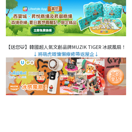
【送您🐯】韓國超人氣文創品牌MUZIK TIGER 冰感風扇！
↓將萌虎嘅慵懶療癒帶返屋企↓