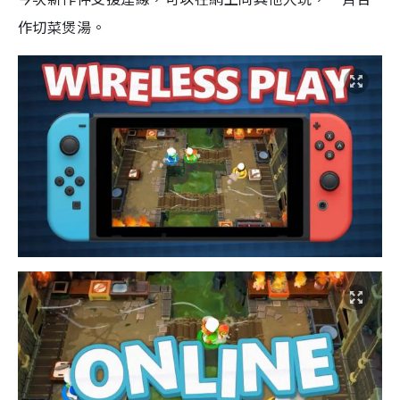
作切菜煲湯。