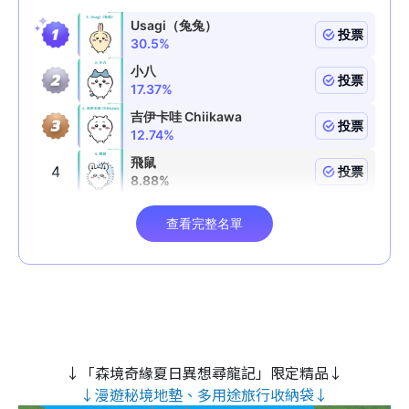
↓「森境奇緣夏日異想尋龍記」限定精品↓
↓漫遊秘境地墊、多用途旅行收納袋↓