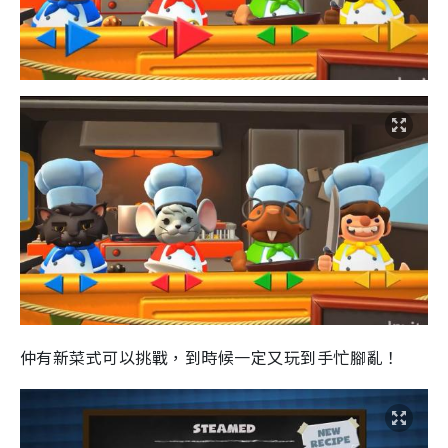
仲有新菜式可以挑戰，到時候一定又玩到手忙腳亂！