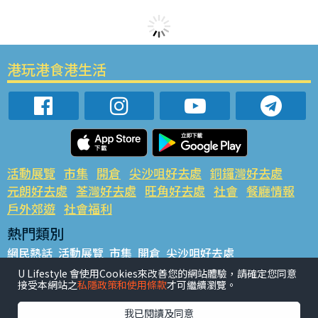
港玩港食港生活
活動展覽
市集
開倉
尖沙咀好去處
銅鑼灣好去處
元朗好去處
荃灣好去處
旺角好去處
社會
餐廳情報
戶外郊遊
社會福利
熱門類別
網民熱話
活動展覽
市集
開倉
尖沙咀好去處
銅鑼灣好去處
元朗好去處
荃灣好去處
旺角好去處
社會
U Lifestyle 會使用Cookies來改善您的網站體驗，請確定您同意
接受本網站之
私隱政策和使用條款
才可繼續瀏覽。
餐廳情報
戶外郊遊
熱門標籤
我已閱讀及同意