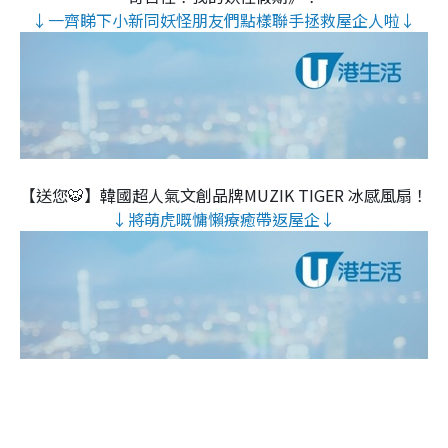
↓一齊睇下小新同妖怪朋友們點樣聯手拯救屋企人啦↓
【送您🐯】韓國超人氣文創品牌MUZIK TIGER 冰感風扇！
↓將萌虎嘅慵懶療癒帶返屋企↓