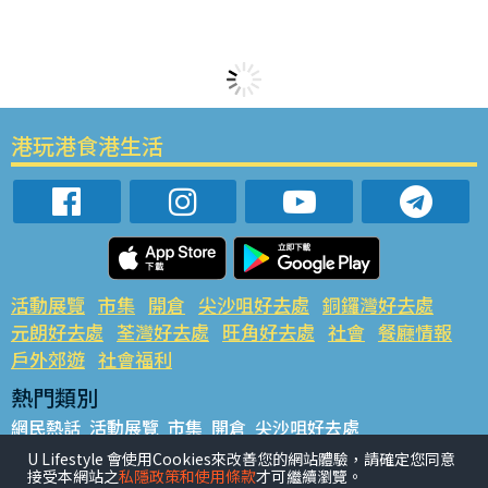
港玩港食港生活
活動展覽
市集
開倉
尖沙咀好去處
銅鑼灣好去處
元朗好去處
荃灣好去處
旺角好去處
社會
餐廳情報
戶外郊遊
社會福利
熱門類別
網民熱話
活動展覽
市集
開倉
尖沙咀好去處
銅鑼灣好去處
元朗好去處
荃灣好去處
旺角好去處
社會
U Lifestyle 會使用Cookies來改善您的網站體驗，請確定您同意
接受本網站之
私隱政策和使用條款
才可繼續瀏覽。
餐廳情報
戶外郊遊