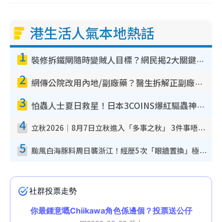
港生活人氣本地熱話
1
裝修拆鐵閘隨時變賊人目標？網民揭2大關鍵用途：裝新式等於白裝？附新舊鐵閘分別
2
網傳公院改用內地/副廠藥？醫生拆解正副廠分別 揭4類人換藥隨時出事
3
怕蟲人士夏日救星！日本3COINS爆紅驅蟲神器$45起 1招「全程免觸碰」輕鬆搞定小強
4
立秋2026｜8月7日立秋進入「多事之秋」 3件事唔做得！專家教6招開運 清枱頭／銀包納氣接好運
5
颱風白海豚料周日襲浙江！經歷5次「眼牆置換」極罕見 成登陸內地最長途颱風