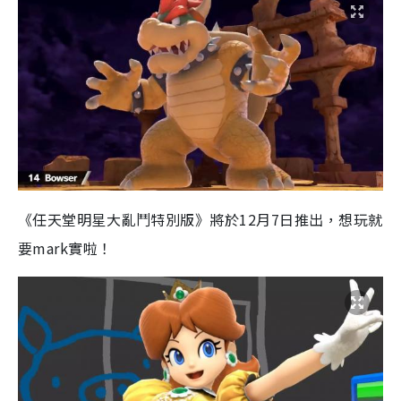
《任天堂明星大亂鬥特別版》將於
12
月
7
日推出，想玩就
要
mark
實啦！