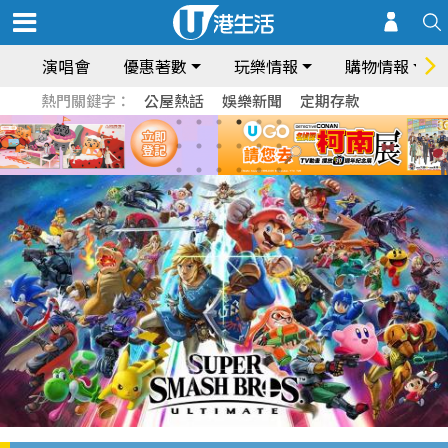
演唱會
優惠著數
玩樂情報
購物情報
熱門關鍵字：
公屋熱話
娛樂新聞
定期存款