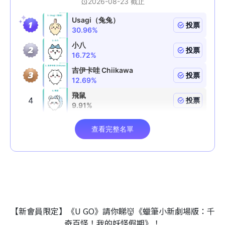
【新會員限定】《U GO》請你睇👹《蠟筆小新劇場版：千
奇百怪！我的妖怪假期》！