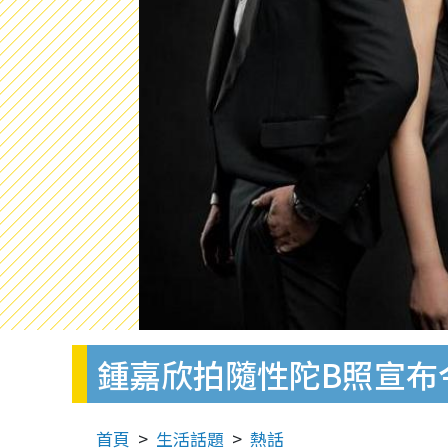
鍾嘉欣拍隨性陀B照宣布
首頁
生活話題
熱話