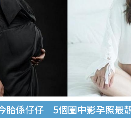
今胎係仔仔 5個圈中影孕照最