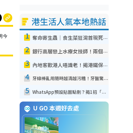
港生活人氣本地熱話
1
明今
奪命寄生蟲｜食生菜狂瀉首現死者！疫潮惡化錄1.8萬宗病例 揭洗菜3大謬誤
2
銀行高層戀上水療女技師！兩個月借128萬驚覺「沉船」沉落火海 揭背後疑似邪教操控賣淫
3
內地客歎港人唔識老！揭港鐵保鮮級冷氣 港人求放過：咪投訴
4
牙線棒亂用隨時越清越污糟！牙醫驚揭盲目過戶細菌恐致蛀牙：呢種先係日常真保養
5
WhatsApp預設貼圖點刪？揭1招「反向操作」還原簡潔介面 附3步實測教學
U GO 本週好去處