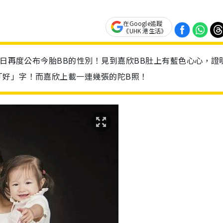
在Google追蹤
《UHK 港生活》
近日再度公布今胎BB的性別！見到嘉欣BB肚上有藍色心心，證
「好」字！而嘉欣上載一連幾張的陀B照！