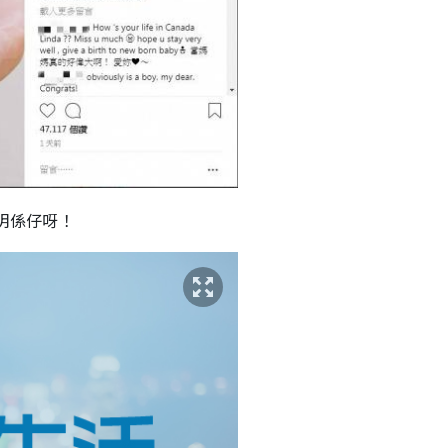
明係仔呀！