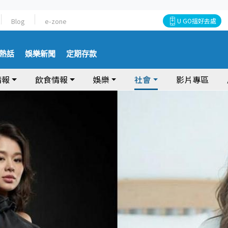
Blog
e-zone
U GO搵好去處
熱話
娛樂新聞
定期存款
情報
飲食情報
娛樂
社會
影片專區