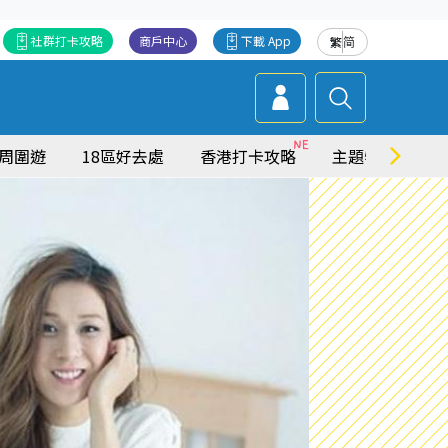
社群打卡攻略
商戶中心
下載 App
繁
简
周圍遊
18區好去處
香港打卡攻略
主題特集