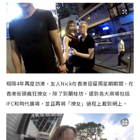
相隔4年再度訪港，友人Nick在香港逗留兩星期期間，在
香港街頭瘋狂撩女，除了到蘭桂坊，還到各大商場包括
IFC和時代廣場，並且再將「撩女」過程上載到網上。