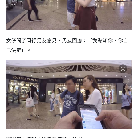
女仔問了同行男友意見，男友回應：「我點知你，你自
己決定」。