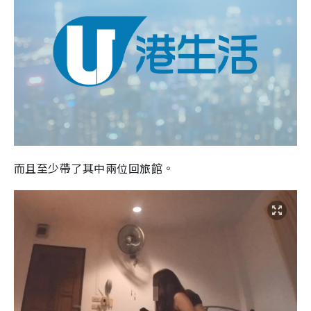
而且至少帶了其中兩位回旅館。