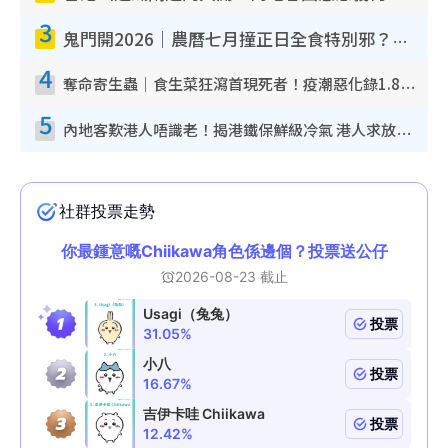
3
鬼門開2026｜農曆七月撞正日全食特別邪？專家警告切忌做一事！揭4大禁忌+2招保平安
4
奪命寄生蟲｜食生菜狂瀉首現死者！疫潮惡化錄1.8萬宗病例 揭洗菜3大謬誤
5
內地客歎港人唔識老！揭港鐵保鮮級冷氣 港人求放過：咪投訴