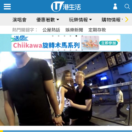
演唱會
優惠著數
玩樂情報
購物情報
熱門關鍵字：
公屋熱話
娛樂新聞
定期存款