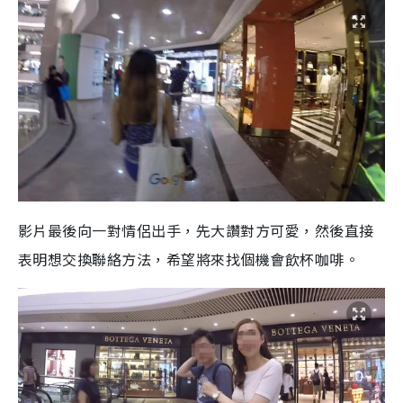
影片最後向一對情侶出手，先大讚對方可愛，然後直接
表明想交換聯絡方法，希望將來找個機會飲杯咖啡。