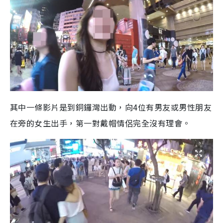
其中一條影片是到銅鑼灣出動，向4位有男友或男性朋友
在旁的女生出手，第一對戴帽情侶完全沒有理會。