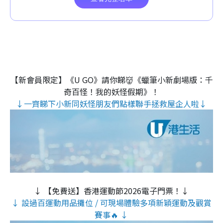
【新會員限定】《U GO》請你睇👹《蠟筆小新劇場版：千
奇百怪！我的妖怪假期》！
↓一齊睇下小新同妖怪朋友們點樣聯手拯救屋企人啦↓
↓ 【免費送】香港運動節2026電子門票！↓
↓ 設過百運動用品攤位 / 可現場體驗多項新穎運動及觀賞
賽事🔥 ↓