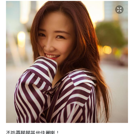
不妨再睇睇其他佳麗喇！