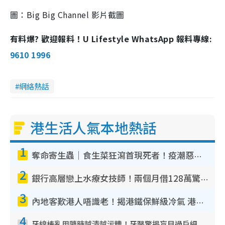
圖：Big Big Channel 影片截圖
有料爆? 歡迎報料！U Lifestyle WhatsApp 報料專線:
9610 1996
網絡熱話
港生活人氣本地熱話
1
奪命寄生蟲｜食生菜狂瀉首現死者！疫潮惡化錄1.8萬宗病例 揭洗菜3大謬誤
2
銀行高層戀上水療女技師！兩個月借128萬驚覺「沉船」沉落火海 揭背後疑似邪教操控賣淫
3
內地客歎港人唔識老！揭港鐵保鮮級冷氣 港人求放過：咪投訴
4