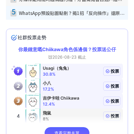
牙線棒亂用隨時越清越污糟！牙醫驚揭盲目過戶細菌恐致蛀牙：呢種先係日常真保養
5
WhatsApp預設貼圖點刪？揭1招「反向操作」還原簡潔介面 附3步實測教學