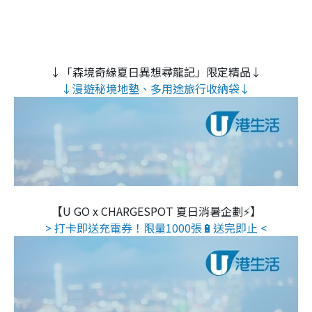
↓「森境奇緣夏日異想尋龍記」限定精品↓
↓漫遊秘境地墊、多用途旅行收納袋↓
【U GO x CHARGESPOT 夏日消暑企劃⚡】
> 打卡即送充電券！限量1000張🔋送完即止 <