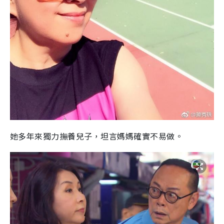
她多年來獨力撫養兒子，坦言媽媽確實不易做。