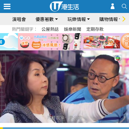
演唱會
優惠著數
玩樂情報
購物情報
熱門關鍵字：
公屋熱話
娛樂新聞
定期存款