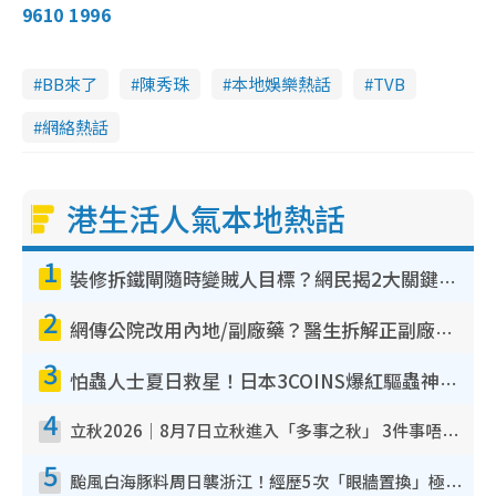
9610 1996
BB來了
陳秀珠
本地娛樂熱話
TVB
網絡熱話
港生活人氣本地熱話
1
裝修拆鐵閘隨時變賊人目標？網民揭2大關鍵用途：裝新式等於白裝？附新舊鐵閘分別
2
網傳公院改用內地/副廠藥？醫生拆解正副廠分別 揭4類人換藥隨時出事
3
怕蟲人士夏日救星！日本3COINS爆紅驅蟲神器$45起 1招「全程免觸碰」輕鬆搞定小強
4
立秋2026｜8月7日立秋進入「多事之秋」 3件事唔做得！專家教6招開運 清枱頭／銀包納氣接好運
5
颱風白海豚料周日襲浙江！經歷5次「眼牆置換」極罕見 成登陸內地最長途颱風