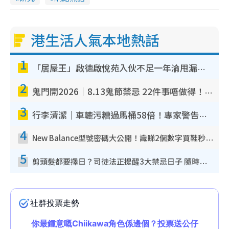
港生活人氣本地熱話
1
「居屋王」啟德啟悅苑入伙不足一年淪甩漏之王！插頭噴火花致大停電 多戶業主全屋家電報銷
2
鬼門開2026｜8.13鬼節禁忌 22件事唔做得！燒肉、刺身要少食？半夜勿吹口哨/打呢個電話
3
行李清潔｜車轆污糟過馬桶58倍！專家警告忌用酒精抹 教1招免污手除菌
4
New Balance型號密碼大公開！識睇2個數字買鞋秒知功能免中伏 附5大熱門鞋款
5
剪頭髮都要擇日？司徒法正提醒3大禁忌日子 隨時剪走財運！呢日剪髮恐「剪壽命」？