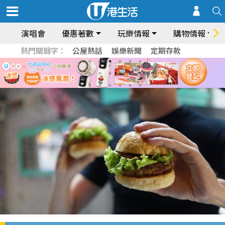
演唱會
優惠著數
玩樂情報
購物情報
熱門關鍵字：
公屋熱話
娛樂新聞
定期存款