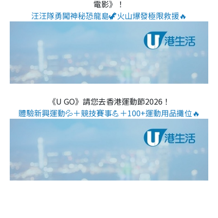
電影》！
汪汪隊勇闖神秘恐龍島🦖火山爆發極限救援🔥
《U GO》請您去香港運動節2026！
體驗新興運動💦＋競技賽事💪＋100+運動用品攤位🔥