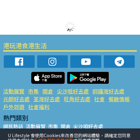
港玩港食港生活
活動展覽
市集
開倉
尖沙咀好去處
銅鑼灣好去處
元朗好去處
荃灣好去處
旺角好去處
社會
餐廳情報
戶外郊遊
社會福利
熱門類別
網民熱話
活動展覽
市集
開倉
尖沙咀好去處
銅鑼灣好去處
元朗好去處
荃灣好去處
旺角好去處
社會
U Lifestyle 會使用Cookies來改善您的網站體驗，請確定您同意