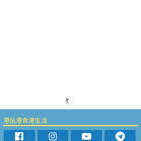
港玩港食港生活