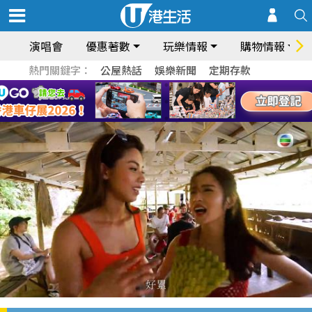
演唱會
優惠著數
玩樂情報
購物情報
熱門關鍵字：
公屋熱話
娛樂新聞
定期存款