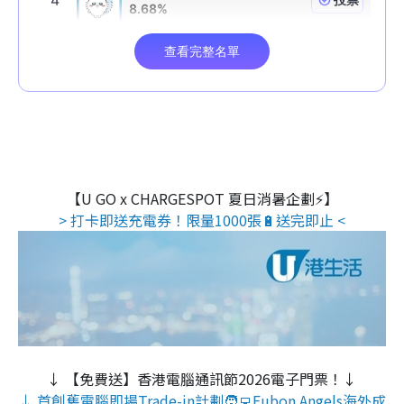
【U GO x CHARGESPOT 夏日消暑企劃⚡】
> 打卡即送充電券！限量1000張🔋送完即止 <
↓ 【免費送】香港電腦通訊節2026電子門票！↓
↓ 首創舊電腦即場Trade-in計劃🧑‍💻Fubon Angels海外成