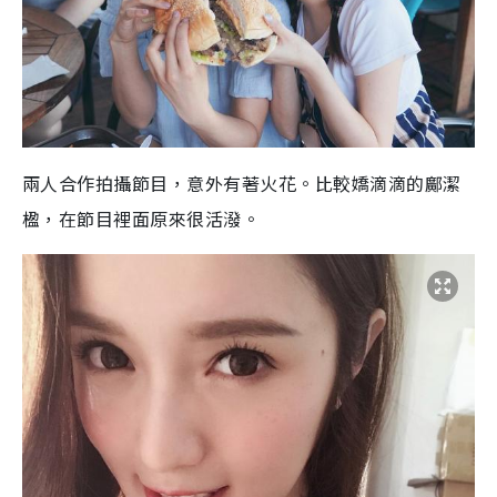
兩人合作拍攝節目，意外有著火花。比較嬌滴滴的鄺潔
楹，在節目裡面原來很活潑。