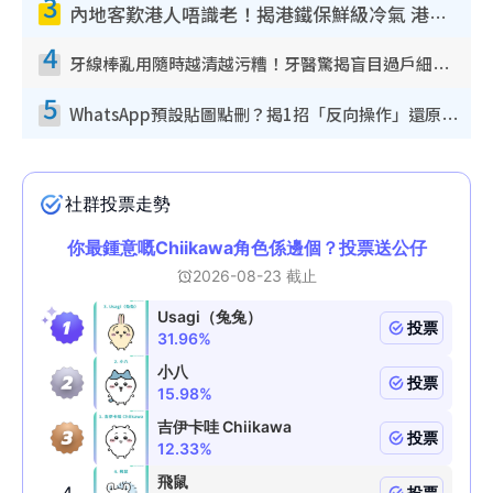
3
內地客歎港人唔識老！揭港鐵保鮮級冷氣 港人求放過：咪投訴
4
牙線棒亂用隨時越清越污糟！牙醫驚揭盲目過戶細菌恐致蛀牙：呢種先係日常真保養
5
WhatsApp預設貼圖點刪？揭1招「反向操作」還原簡潔介面 附3步實測教學