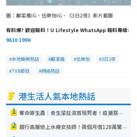
圖：鄺潔楹IG、伍樂怡IG、《3日2夜》影片截圖
有料爆? 歡迎報料！U Lifestyle WhatsApp 報料專線:
9610 1996
本地娛樂熱話
鄺潔楹
伍樂怡
3日2夜
TVB節目
網絡熱話
港生活人氣本地熱話
1
奪命寄生蟲｜食生菜狂瀉首現死者！疫潮惡化錄1.8萬宗病例 揭洗菜3大謬誤
2
銀行高層戀上水療女技師！兩個月借128萬驚覺「沉船」沉落火海 揭背後疑似邪教操控賣淫