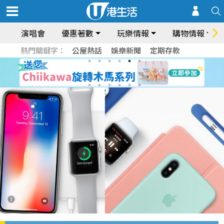
演唱會
優惠著數
玩樂情報
購物情報
熱門關鍵字：
公屋熱話
娛樂新聞
定期存款