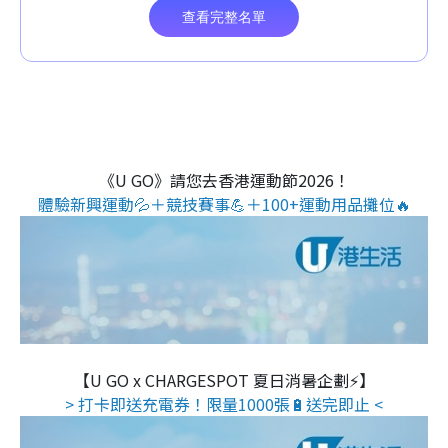
《U GO》請您去香港運動節2026！
體驗新興運動💦＋競技賽事💪＋100+運動用品攤位🔥
【U GO x CHARGESPOT 夏日消暑企劃⚡】
> 打卡即送充電券！限量1000張🔋送完即止 <