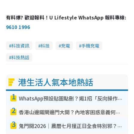
有料爆? 歡迎報料！U Lifestyle WhatsApp 報料專線:
9610 1996
科技資訊
科技
充電
手機充電
科技熱話
港生活人氣本地熱話
1
WhatsApp預設貼圖點刪？揭1招「反向操作」還原簡潔介面 附3步實測教學
2
香港山邊鐵閘邊門大開？內地客困惑意義何在！網民神回覆：呢種叫法理性防禦
3
鬼門開2026｜農曆七月撞正日全食特別邪？專家警告切忌做一事！揭4大禁忌+2招保平安