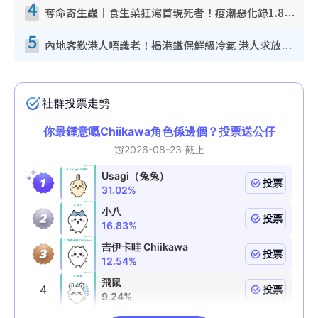
4
奪命寄生蟲｜食生菜狂瀉首現死者！疫潮惡化錄1.8萬宗病例 揭洗菜3大謬誤
5
內地客歎港人唔識老！揭港鐵保鮮級冷氣 港人求放過：咪投訴