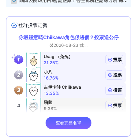
網傳公院改用內地/副廠藥？醫生拆解正副廠分別 揭4類人換藥隨時出事