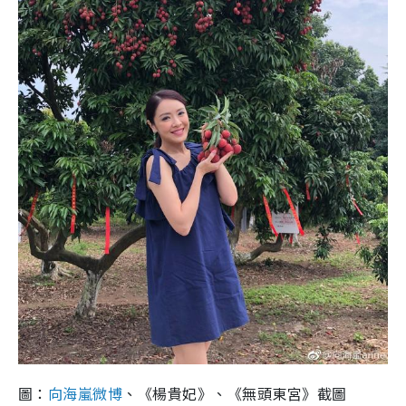
圖：
向海嵐微博
、《楊貴妃》、《無頭東宮》截圖