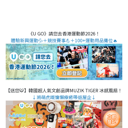
《U GO》請您去香港運動節2026！
體驗新興運動💦＋競技賽事💪＋100+運動用品攤位🔥
【送您🐯】韓國超人氣文創品牌MUZIK TIGER 冰感風扇！
↓將萌虎嘅慵懶療癒帶返屋企↓