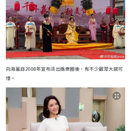
向海嵐自2008年宣布淡出娛樂圈後，有不少觀眾大感可
惜。