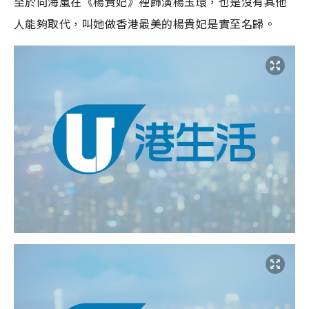
至於向海嵐在《楊貴妃》裡飾演楊玉環，也是沒有其他
人能夠取代，叫她做香港最美的楊貴妃是實至名歸。