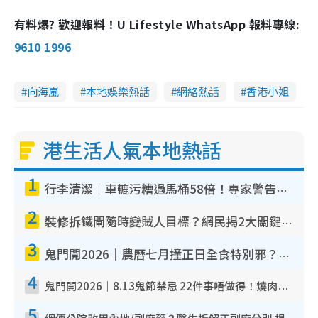
有料爆? 歡迎報料！U Lifestyle WhatsApp 報料專線:
9610 1996
向海嵐
本地娛樂熱話
網絡熱話
香港小姐
港生活人氣本地熱話
1
行李清潔｜車轆污糟過馬桶58倍！專家警告忌用酒精抹 教1招免污手除菌
2
裝修拆鐵閘隨時變賊人目標？網民揭2大關鍵用途：裝新式等於白裝？附新舊鐵閘分別
3
鬼門開2026｜農曆七月撞正日全食特別邪？專家警告切忌做一事！揭4大禁忌+2招保平安
4
鬼門開2026｜8.13鬼節禁忌 22件事唔做得！燒肉、刺身要少食？半夜勿吹口哨/打呢個電話
5